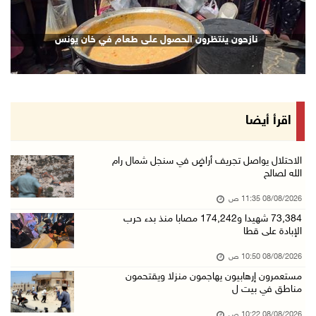
08/آب/2026 09:38 ص
3 إصابات برصاص الاحتلال شمال خان يونس
نازحون ينتظرون الحصول على طعام في خان يونس
08/آب/2026 09:09 ص
ارتفاع أسعار النفط
08/آب/2026 08:23 ص
أبرز عناوين الصحف الفلسطينية
اقرأ أيضا
08/آب/2026 08:21 ص
حالة الطقس: ارتفاع طفيف وموجة حر شديدة اعتبار ...
الاحتلال يواصل تجريف أراضٍ في سنجل شمال رام
الله لصالح
08/آب/2026 07:52 ص
08/08/2026 11:35 ص
تواصل انتهاكات الاحتلال والمستعمرين: إصابات و ...
73,384 شهيدا و174,242 مصابا منذ بدء حرب
08/آب/2026 12:01 ص
الإبادة على قطا
قوات الاحتلال تقتحم بيت فجار جنوب بيت لحم
08/08/2026 10:50 ص
07/آب/2026 11:49 م
مستعمرون إرهابيون يهاجمون منزلا ويقتحمون
مناطق في بيت ل
أسعار الغذاء العالمية عند أعلى مستوى منذ 3 سن ...
07/آب/2026 11:11 م
08/08/2026 10:22 ص