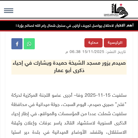
أهم الاخبار
الاحتلال يواصل تجريف أراضٍ في سنجل شمال رام الله لصالح بؤرة استعمارية
MENU
الرئيسية
محلية
تاريخ النشر: 15/11/2025 06:38 م
صيدم يزور مسجد الشيخة حميدة ويشارك في إحياء
ذكرى أبو عمار
سلفيت 15-11-2025 وفا– أجرى عضو اللجنة المركزية لحركة
"فتح" صبري صيدم، اليوم السبت، جولة ميدانية في محافظة
سلفيت شملت عددا من المؤسسات والمواقع، في إطار إحياء
الذكرى السنوية لاستشهاد القائد ياسر عرفات وإعلان وثيقة
الاستقلال، ولتفقد الأوضاع الميدانية في بلدة دير استيا