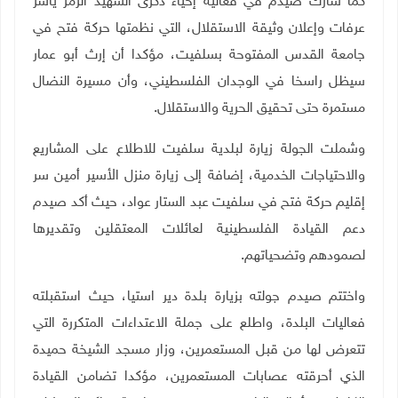
كما شارك صيدم في فعالية إحياء ذكرى الشهيد الرمز ياسر
عرفات وإعلان وثيقة الاستقلال، التي نظمتها حركة فتح في
جامعة القدس المفتوحة بسلفيت، مؤكدا أن إرث أبو عمار
سيظل راسخا في الوجدان الفلسطيني، وأن مسيرة النضال
مستمرة حتى تحقيق الحرية والاستقلال
.
وشملت الجولة زيارة لبلدية سلفيت للاطلاع على المشاريع
والاحتياجات الخدمية، إضافة إلى زيارة منزل الأسير أمين سر
إقليم حركة فتح في سلفيت عبد الستار عواد، حيث أكد صيدم
دعم القيادة الفلسطينية لعائلات المعتقلين وتقديرها
لصمودهم وتضحياتهم
.
واختتم صيدم جولته بزيارة بلدة دير استيا، حيث استقبلته
فعاليات البلدة، واطلع على جملة الاعتداءات المتكررة التي
تتعرض لها من قبل المستعمرين، وزار مسجد الشيخة حميدة
الذي أحرقته عصابات المستعمرين، مؤكدا تضامن القيادة