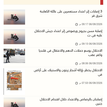
06/آب/2026 07:27 م
إصابتان بالرصاص والاعتداء خلال اقتحام الاحتلا ...
‏3 إصابات إثر اعتداء مستعمرين على عائلة الكعابنة
شرق قر
06/آب/2026 06:56 م
06/08/2026 09:17 م
الاحتلال يسلم جثمان الشهيد علاء صبيح من قرية ...
إصابة مسن بجروح ورضوض إثر اعتداء جيش الاحتلال
06/آب/2026 06:38 م
عليه في ت
دودين والتميمي يسلمان قرار تخصيص أرض لصالح مد ...
06/08/2026 09:13 م
06/آب/2026 06:28 م
الاحتلال يوسع حملات الدهم والاعتقال في قلنديا
وكفر عقب
بيت لحم: حجاوي يتفقد بلدة نحالين ويطلع على اح ...
06/آب/2026 06:13 م
06/08/2026 08:06 م
الاحتلال يخطر بإزالة أشجار زيتون والاستيلاء على أراض
الاحتلال يغلق محيط دوار الزايد ويقتحم محال تج ...
في
06/آب/2026 05:29 م
06/08/2026 07:53 م
الاحتلال يقتحم مدينة طوباس وبلدة عقابا
06/آب/2026 05:23 م
إصابتان بالرصاص والاعتداء خلال اقتحام الاحتلال
"النقل والمواصلات" تطلق حملة لترخيص الجرارات ...
جنين