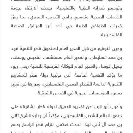
وتوسيع قدراته الطبية والتعليمية، بهدف الارتقاء بجودة
الخدمات الصحية وتوسيع برامج التدريب السريري، بما يعزّز
قدرات الطواقم الطبية في أحد أبرز المرافق الصحية
الفلسطينية
.
وجرى التوقيع من قبل المدير العام لصندوق قطر للتنمية
فهد
بن حمد السليطي، والمدير العام لمستشفى القديس يوسف،
جميل كوسا، والمدير العام للوكالة الفرنسية للتنمية
ريمي ريو،
ما يؤكد الأهمية الخاصة التي توليها دولة قطر للمشاريع
التنموية الداعمة للقطاع الصحي الفلسطيني، ودورها في تعزيز
صمود المؤسسات الحيوية في القدس الشرقية
وأعرب أبو الرب عن تقديره العميق لدولة قطر الشقيقة على
دعمها الدائم للشعب الفلسطيني، مؤكداً أن رعاية الشيخ ثاني
بن حمد آل ثاني لهذا الحدث تعكس التزام قطر الراسخ بدعم