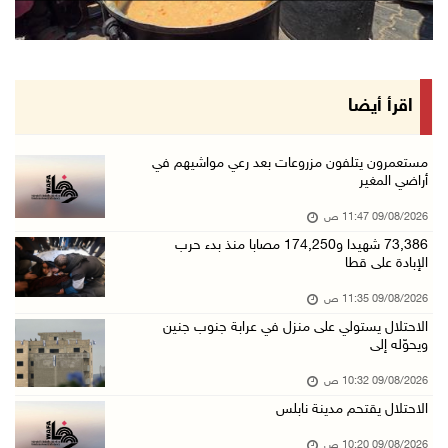
09/آب/2026 10:02 ص
اعتقال مواطنين من بلدة سنجل شمال رام الله
09/آب/2026 09:48 ص
قوات الاحتلال تنصب حاجزا عسكريا عند مدخل قرية ...
اقرأ أيضا
09/آب/2026 09:43 ص
إجلاء آلاف السكان مع اتساع حرائق الغابات غرب ...
مستعمرون يتلفون مزروعات بعد رعي مواشيهم في
أراضي المغير
09/آب/2026 09:41 ص
09/08/2026 11:47 ص
جيش الاحتلال يواصل نسف المنازل واستهداف خيام ...
73,386 شهيدا و174,250 مصابا منذ بدء حرب
09/آب/2026 09:29 ص
الإبادة على قطا
الاحتلال يطلق النار على راعي أغنام في إذنا وي ...
09/08/2026 11:35 ص
09/آب/2026 09:18 ص
الاحتلال يستولي على منزل في عرابة جنوب جنين
ويحوّله إلى
الملتقى الثاني لـ"شعراء من أجل فلسطين" في الأ ...
09/آب/2026 09:13 ص
09/08/2026 10:32 ص
الاحتلال يقتحم مدينة نابلس
مستعمرون إرهابيون يحرقون مسكنا بمسافر يطا جنو ...
09/آب/2026 08:49 ص
09/08/2026 10:20 ص