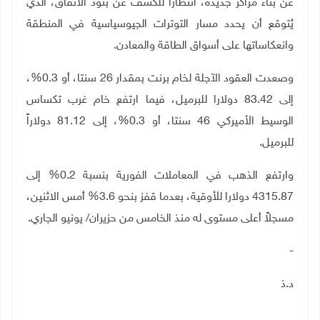
عن بناء مراكز جديدة، انتظاراً للكشف عن بنود الاتفاق، الذي
يُتوقع أن يحدد مسار التوترات الجيوسياسية في المنطقة
وانعكاساتها على أسواق الطاقة والمعادن
.
وصعدت العقود الآجلة لخام برنت بمقدار 26 سنتا، أو 0.3%،
إلى 83.42 دولارا للبرميل، فيما ارتفع خام غرب تكساس
الوسيط الأميركي 46 سنتا، أو 0.3%، إلى 81.12 دولاراً
للبرميل
.
وارتفع الذهب في المعاملات الفورية بنسبة 0.2% إلى
4315.87 دولارا للأوقية، بعدما قفز بنحو 3.6% أمس الاثنين،
مسجلاً أعلى مستوى له منذ الخامس من حزيران/ يونيو الجاري
.
-
د.ذ