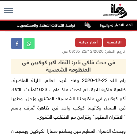
أهم الاخبار
تواصل انتهاكات الاحتلال والمستعمرين: إصابات واعتقا
MENU
الرئيسية
أخبار دولية
تاريخ النشر: 22/12/2020 08:35 ص
في حدث فلكي نادر: التقاء أكبر كوكبين في
المنظومة الشمسية
رام الله 22-12-2020 وفا- شهد العالم، الليلة الماضية،
ظاهرة فلكية نادرة، لم تحدث منذ عام ، 1623تمثلت بالتقاء
أكبر كوكبين في منظومتنا الشمسية؛ المشتري وزحل، وظهرا
في السماء وكأنهما كوكب واحد في ظاهرة تُعرف باسم
"الاقتران العظيم" وتتزامن مع الانقلاب الشتوي.
ويحدث الاقتران العظيم حين يتقاطع مسارا الكوكبين ويصبحان