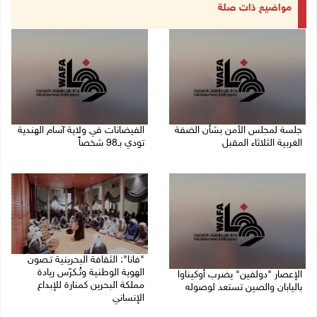
مواضيع ذات صلة
جلسة لمجلس الأمن بشأن الضفة
الفيضانات في ولاية آسام الهندية
الغربية الثلاثاء المقبل
تودي بـ98 شخصاً
08/08/2026 04:03 م
08/08/2026 12:42 م
"فانا": الثقافة البحرينية تـصون
الهوية الوطنية وتُـكرّس ريادة
الإعصار "دولفين" يضرب أوكيناوا
مملكة البحرين كمنارة للإبداع
باليابان والصين تستعد لوصوله
الإنساني
08/08/2026 12:08 م