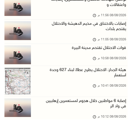
واعتقالات و
08/آب/2026 07:07 م
08/08/2026 11:56 م
مستعمرون يقتحمون بلدة بيت عور التحتا وقرية جل ...
إصابات بالاختناق في مخيم الدهيشة والاحتلال
08/آب/2026 06:39 م
يقتحم بلدات
فلسطين تدين الهجوم على ناقلة إماراتية في مضيق ...
08/08/2026 11:05 م
08/آب/2026 06:25 م
قوات الاحتلال تقتحم مدينة البيرة
شعراء غزة يوثقون النزوح والفقد بقصائد من الخي ...
08/08/2026 10:58 م
08/آب/2026 06:23 م
هيئة الجدار: الاحتلال يطرح عطاءً لبناء 627 وحدة
الجامعة العربية الأمريكية تختتم فعاليات تخريج ...
استعمار
08/آب/2026 06:20 م
08/08/2026 10:41 م
إصابات بالاختناق خلال اقتحام الاحتلال قرية ال ...
إصابة 6 مواطنين خلال هجوم لمستعمرين إرهابيين
08/آب/2026 05:52 م
في واد الر
الحايك: نقود جهودا وطنية لحماية المواقع الأثر ...
08/08/2026 10:12 م
08/آب/2026 04:50 م
أطفال مبتورو الأطراف يتحدّون الألم بكرة القدم ...