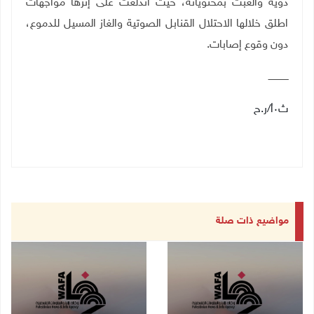
ذويه والعبث بمحتوياته، حيث اندلعت على إثرها مواجهات
اطلق خلالها الاحتلال القنابل الصوتية والغاز المسيل للدموع،
دون وقوع إصابات.
ــــــــــــــ
ث٠أ/ر.ح
مواضيع ذات صلة