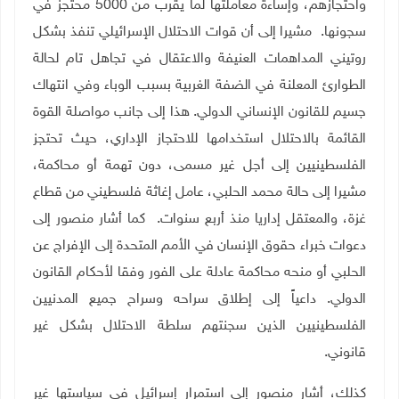
واحتجازهم، وإساءة معاملتها لما يقرب من 5000 محتجز في
سجونها. مشيرا إلى أن قوات الاحتلال الإسرائيلي تنفذ بشكل
روتيني المداهمات العنيفة والاعتقال في تجاهل تام لحالة
الطوارئ المعلنة في الضفة الغربية بسبب الوباء وفي انتهاك
جسيم للقانون الإنساني الدولي
.
هذا إلى جانب مواصلة القوة
القائمة بالاحتلال استخدامها للاحتجاز الإداري، حيث تحتجز
الفلسطينيين إلى أجل غير مسمى، دون تهمة أو محاكمة،
مشيرا إلى حالة محمد الحلبي، عامل إغاثة فلسطيني من قطاع
غزة، والمعتقل إداريا منذ أربع سنوات. كما أشار منصور إلى
دعوات خبراء حقوق الإنسان في الأمم المتحدة إلى الإفراج عن
الحلبي أو منحه محاكمة عادلة على الفور وفقا لأحكام القانون
الدولي. داعياً إلى إطلاق سراحه وسراح جميع المدنيين
الفلسطينيين الذين سجنتهم سلطة الاحتلال بشكل غير
قانوني.
كذلك، أشار منصور إلى استمرار إسرائيل في سياستها غير