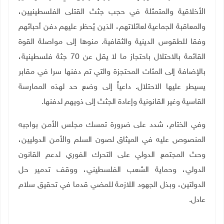
الأخلاقية والمتمثلة في حجب جثث القتلى الفلسطينيين،
والمعاقبة الجماعية لعائلاتهم، الذين يُحظر عليهم دفن أحبائهم
وفقا للطقوس الدينية والثقافية. منوها إلى مواصلة القوة
القائمة بالاحتلال باحتجاز ما لا يقل عن 70 جثة فلسطينية،
بالإضافة إلى المئات المحتجزة والتي تم دفنها سرا في مقابر
يسيطر عليها الاحتلال. داعياً إلى وضع حد لهذه الممارسة
القاسية وغير القانونية وإعادة الجثث إلى ذويهم لدفنها.
وفي الختام، شدد على ضرورة تمسك مجلس الأمن بواجبه
المنصوص عليه في الميثاق لصون السلم والأمن الدوليين،
وحث المجتمع الدولي على التحرك الفوري لدعم القانون
الدولي، وحماية الشعب الفلسطيني، ووقف تدمير حل
الدولتين، وبذل الجهود اللازمة للمضي قدما في تحقيق سلام
عادل.
ـــ