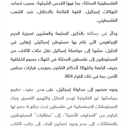
الفلسطينية المحتلة، بما فيها القدس الشرقية، بسبب تصاعد
انتهاكات إسرائيل، القوة القائمة بالاحتلال، ضد الشعب
الفلسطيني.
وذكّر
في رسائله ب
الذكرى السابعة والعشرين لمجزرة الحرم
الإبراهيمي التي قام بها مستوطن إسرائيلي إرهابي في
الخليل، مشيرا إلى مواصلة إسرائيل نقل مئات الآلاف من
المستوطنين إلى فلسطين المحتلة في انتهاك جسيم لاتفاقية
جنيف الرابعة وانتهاكا لأحكام القانون بموجب قرارات مجلس
الأمن، بما في ذلك القرار 904.
ونوه منصور إلى محاولة إسرائيل، على م
دى عقود، تطبيع
سياساتها غير القانونية لهدم المنازل والتهجير القسري وبناء
المستوطنات الاستعمارية في فلسطين تحت ذرائع لا حصر لها
تتراوح من "المخاوف الأمنية"، إلى "مطالبات" المستوطنين
بالممتلكات، إلى عدم وجود تصاريح البناء، إلى جانب الكتاب