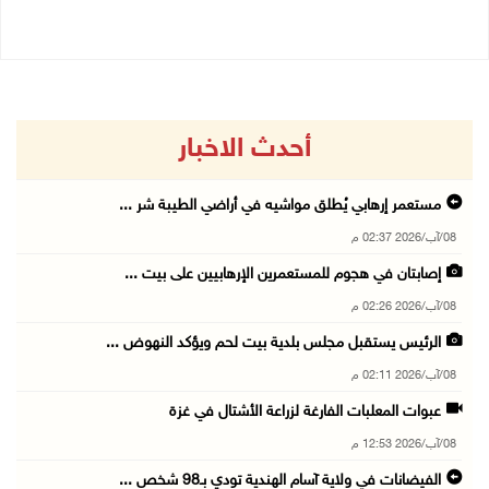
أحدث الاخبار
مستعمر إرهابي يُطلق مواشيه في أراضي الطيبة شر ...
08/آب/2026 02:37 م
إصابتان في هجوم للمستعمرين الإرهابيين على بيت ...
08/آب/2026 02:26 م
الرئيس يستقبل مجلس بلدية بيت لحم ويؤكد النهوض ...
08/آب/2026 02:11 م
عبوات المعلبات الفارغة لزراعة الأشتال في غزة
08/آب/2026 12:53 م
الفيضانات في ولاية آسام الهندية تودي بـ98 شخص ...