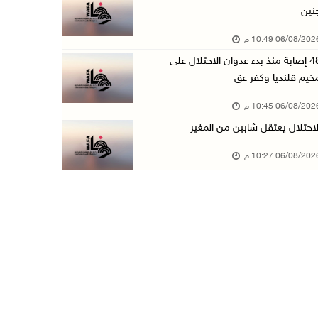
نين
الاحتلال يخطر بإزالة أشجار زيتون والاستيلاء ع ...
06/08/20 10:49 م
06/آب/2026 07:53 م
48 إصابة منذ بدء عدوان الاحتلال على
رابطة العالم الإسلامي تدين تواصل انتهاكات الا ...
خيم قلنديا وكفر عق
06/آب/2026 07:36 م
06/08/20 10:45 م
اليونيسف: استشهاد 300 طفل منذ وقف إطلاق النار ...
لاحتلال يعتقل شابين من المغير
06/آب/2026 07:34 م
06/08/20 10:27 م
الاحتلال يدمّر بيت الزوجية قبل ساعات من الزفا ...
06/آب/2026 07:27 م
إصابتان بالرصاص والاعتداء خلال اقتحام الاحتلا ...
06/آب/2026 06:56 م
الاحتلال يسلم جثمان الشهيد علاء صبيح من قرية ...
06/آب/2026 06:38 م
دودين والتميمي يسلمان قرار تخصيص أرض لصالح مد ...