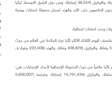
التوالي، الهند (355,828 إصابة)، واميركا (39,938 إصابة)، والبرازيل (36,524 إصابة)، ومن دول الشرق الاوسط: تركيا
ج
20,7 إصابة). ومنذ الاسبوعين الماضيين حتى الآن والهند تسجل حصيلة اصابات يومية
26
م
فيات وعدد اصابات اجمالية.
26
 اليوم الثلاثاء الأكثر تأثرا جراء الجائحة في العالم من حيث
ا
الحصيلة الإجمالية لأعداد الوفيات، هي: أميركا (591,514 وفاة)، والبرازيل (408,829 وفاة)، والهند (222,408 وفيات)،
26
تأثرا عالمياً من حيث الحصيلة الإجمالية لأعداد الإصابات، هي:
أميركا (33,230,992 إصابة)، والهند (20,282,833 إصابة)، والبرازيل (14,791,434 إصابة)، وفرنسا (5,656,007