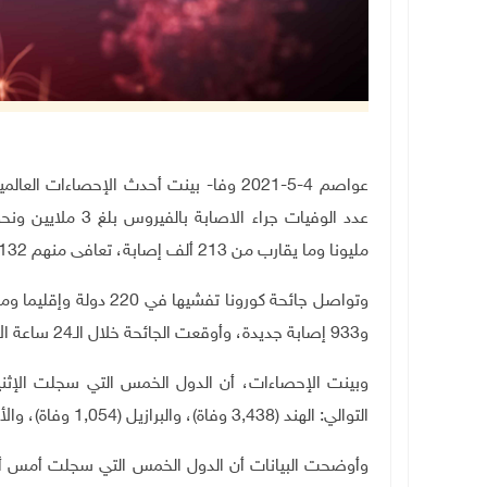
عواصم 4-5-2021 وفا- بينت أحدث الإحصاءات
مليونا وما يقارب من 213 ألف إصابة، تعافى منهم 132 مليونا واكثر من 373 ألف مريض.
و933 إصابة جديدة، وأوقعت الجائحة خلال الـ24 ساعة الأخيرة 10,505 حالات وفاة.
وبينت الإحصاءات، أن الدول الخمس التي سجلت الإثن
التوالي: الهند (3,438 وفاة)، والبرازيل (1,054 وفاة)، والأرجنتين (540 وفاة)، وكولومبيا (464 وفاة)، واميركا (445 وفاة).
وأوضحت البيانات أن الدول الخمس التي سجلت أمس أعل