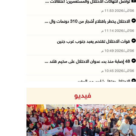
تواصل انتهاكات الاحتلال والمستعمرين: اعتقالات ...
06/آب/2026 11:53 م
الاحتلال يخطر باقتلاع أشجار من 310 دونمات وال ...
06/آب/2026 11:14 م
قوات الاحتلال تقتحم يعبد جنوب غرب جنين
06/آب/2026 10:49 م
48 إصابة منذ بدء عدوان الاحتلال على مخيم قلند ...
06/آب/2026 10:45 م
الاحتلال يعتقل شابين من المغير
06/آب/2026 10:27 م
فيديو
وزير الداخلية يبحث مع مكافحة المخدرات الدولي ...
06/آب/2026 10:01 م
رئيس بلدية الخليل يطلع وفدا أميركيا على تطورا ...
06/آب/2026 09:59 م
Previous
Next