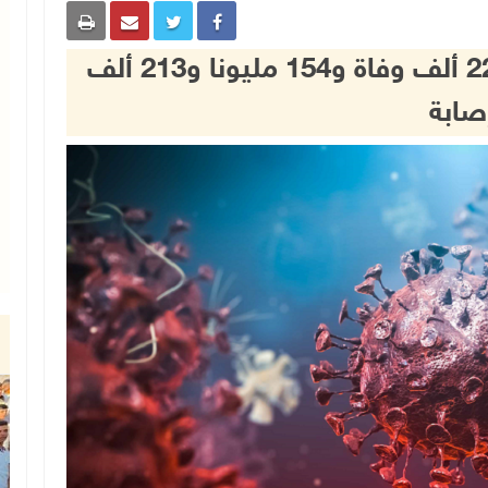
كورونا عالميا: نحو 3 ملايين و228 ألف وفاة و154 مليونا و213 ألف
صابة