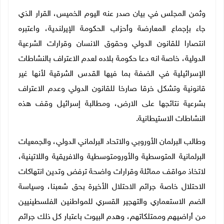
وثمن المجلس في بيان صدر عنه اليوم الخميس، القرار الذي
جاء بإجماع المعارضة وأحزاب الحكومة الإيرلندية، واعتبره
انتصارا للقانون الدولي وحقوق الانسان وقرارات الشرعية
الدولية، خاصة انه دعا حكومة بلاده لعدم الاعتراف بالنشاطات
الإسرائيلية في الضفة بما فيها القدس الشرقية لأنها غير
قانونية وتشكل خرقا صارخا للقانون الدولي وعدم الاعتراف
بشرعية نتائجها على الارض، ومطالبة إسرائيل وقف هذه
النشاطات الاستيطانية.
وطالب البرلمان الأوروبي والاتحاد البرلماني الدولي، والجمعيات
البرلمانية المتوسطية والأورومتوسطية والافريقية واللاتينية،
لاتخاذ مواقف مماثلة وقرارات واضحة ترفض وتدين انتهاكات
الاحتلال خاصة جرائم الاحتلال الأخيرة بحق شعبنا، وسياسة
الضم الاستعماري والتهجير القسري للمواطنين الفلسطينيين
من أراضيهم وممتلكاتهم، وهدم البيوت باعتبار كل ذلك جرائم