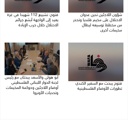
شؤون اللاجئين تدين عدوان
فتوح: تشييع 112 شهيدا في غزة
الاحتلال على مخيم قلنديا وتحذر
يعيد إلى الواجهة أبشع جرائم
من مخطط توسيعه ليطال
الاحتلال خلال حرب الإبادة
مخيمات أخرى
04/08/2026 05:56 م
06/08/2026 09:36 ص
أبو هولي والأسعد يبحثان مع رئيس
لجنة الحوار اللبناني الفلسطيني
فتوح يبحث مع السفير الكندي
أوضاع اللاجئين وحوكمة المخيمات
تطورات الأوضاع الفلسطينية
وتحديات الأونروا
03/08/2026 09:35 م
03/08/2026 08:12 م