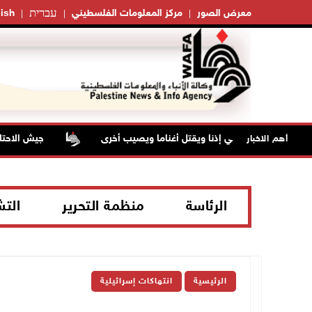
עברית
معرض الصور
مركز المعلومات الفلسطيني
ish
على راعي أغنام في إذنا ويقتل أغناما ويصيب أخرى
جيش الاحتلال 
أهم الاخبار
الرئاسة
منظمة التحرير
الت
الرئيسية
انتهاكات إسرائيلية