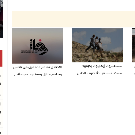
مستعمرون إرهابيون يحرقون
الاحتلال يقتحم عدة قرى في نابلس
مسكنا بمسافر يطا جنوب الخليل
ويداهم منازل ويستجوب مواطنين
ج
و
09/08/2026 08:49 ص
09/08/2026 08:36 ص
26
ا
و
26
م