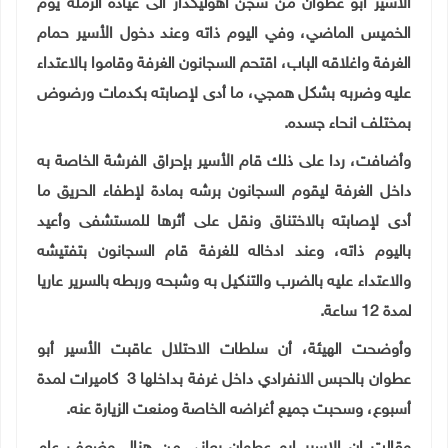
الأسير ابو عطوان من سجن
اهوليكدار
الى عيادة الرملة يوم
الخميس الماضي، وفي اليوم ذاته وعند دخول الأسير حمام
الغرفة واغلاقه الباب، اقتحم السجانون الغرفة وقاموا بالاعتداء
عليه وضربه بشكل همجي، ما أدى لإصابته بكدمات ورضوض
بمختلف انحاء جسده
.
وأضافت، ردا على ذلك قام الأسير بإحراق الفرشة الخاصة به
داخل الغرفة ليقوم السجانون برشه بمادة لإطفاء الحريق ما
أدى لإصابته بالاختناق ونقل على أثرها للمستشفى وأعيد
باليوم ذاته، وعند ادخاله للغرفة قام السجانون بتفتيشه
والاعتداء عليه بالضرب والتنكيل به وشبحه وربطه بالسرير عاريا
لمدة 12 ساعة
.
وأوضحت الهيئة، أن سلطات الاحتلال عاقبت الأسير أبو
عطوان بالحبس الانفرادي داخل غرفة بداخلها 3
كاميرات لمدة
أسبوع، وسحبت جميع أغراضه الخاصة ومنعت الزيارة عنه.