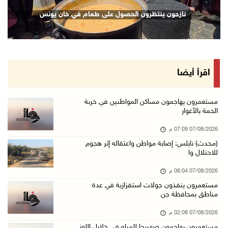
70 ألفا يؤدون صلاة الجمعة في المسجد الأقصى
نازحون ينتظرون الحصول على طعام في خان يونس
07/آب/2026 02:29 م
الرئاسة تدين الهجمات الصاروخية على المملكة ال ...
07/آب/2026 02:19 م
مستعمرون ينفذون جولات استفزازية في عدة مناطق ...
اقرأ أيضا
07/آب/2026 02:08 م
أمين عام الجامعة العربية يحذر من نهج إسرائيل ...
مستعمرون يهاجمون مساكن المواطنين في خربة
الحمة بالأغوار
07/آب/2026 01:41 م
07/08/2026 07:09 م
مستعمرون يهاجمون صهريجا للمياه في خلايل اللوز ...
(محدث) نابلس: إصابة مواطن واعتقاله إثر هجوم
07/آب/2026 01:38 م
للاحتلال وا
مستعمرون يهاجمون مجددا تجمع الكعابنة شرق الطي ...
07/08/2026 06:04 م
07/آب/2026 12:08 م
مستعمرون ينفذون جولات استفزازية في عدة
مناطق بمحافظة جن
أسعار النفط تواصل الصعود وسط مخاوف بشأن مستقب ...
07/آب/2026 10:25 ص
07/08/2026 02:08 م
مستعمرون يهاجمون صهريجا للمياه في خلايل اللوز