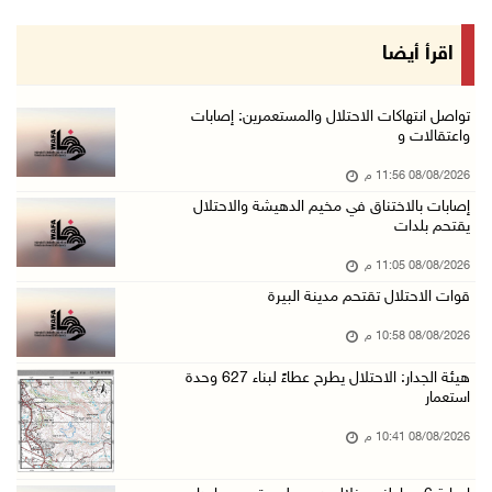
08/آب/2026 08:23 م
الاحتلال ينصب حواجز طيارة في محيط مخيم طولكرم ...
اقرأ أيضا
08/آب/2026 07:56 م
مستعمرون يهاجمون قرية أبو فلاح
تواصل انتهاكات الاحتلال والمستعمرين: إصابات
واعتقالات و
08/آب/2026 07:07 م
08/08/2026 11:56 م
مستعمرون يقتحمون بلدة بيت عور التحتا وقرية جل ...
إصابات بالاختناق في مخيم الدهيشة والاحتلال
08/آب/2026 06:39 م
يقتحم بلدات
فلسطين تدين الهجوم على ناقلة إماراتية في مضيق ...
08/08/2026 11:05 م
08/آب/2026 06:25 م
قوات الاحتلال تقتحم مدينة البيرة
شعراء غزة يوثقون النزوح والفقد بقصائد من الخي ...
08/08/2026 10:58 م
08/آب/2026 06:23 م
هيئة الجدار: الاحتلال يطرح عطاءً لبناء 627 وحدة
الجامعة العربية الأمريكية تختتم فعاليات تخريج ...
استعمار
08/آب/2026 06:20 م
08/08/2026 10:41 م
إصابات بالاختناق خلال اقتحام الاحتلال قرية ال ...