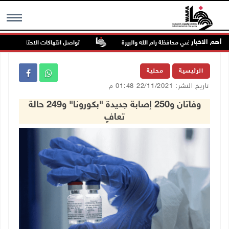
أهم الاخبار
تواصل انتهاكات الاحتلال والمستعمري
MENU
الرئيسية
محلية
تاريخ النشر: 22/11/2021 01:48 م
وفاتان و250 إصابة جديدة "بكورونا" و249 حالة
تعافٍ