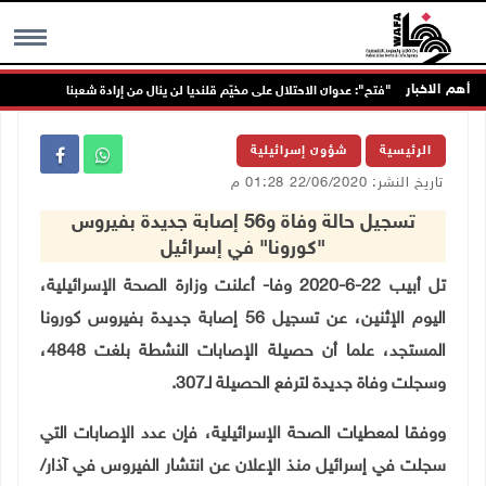
أهم الاخبار
"فتح": عدوان الاحتلال على مخيّم قلنديا لن ينال من إرادة شعبنا
MENU
الرئيسية
شؤون إسرائيلية
تاريخ النشر: 22/06/2020 01:28 م
تسجيل حالة وفاة و56 إصابة جديدة بفيروس
"كورونا" في إسرائيل
تل أبيب 22-6-2020 وفا- أعلنت وزارة الصحة الإسرائيلية،
اليوم الإثنين، عن تسجيل 56 إصابة جديدة بفيروس كورونا
المستجد، علما أن حصيلة الإصابات النشطة بلغت 4848،
وسجلت وفاة جديدة لترفع الحصيلة لـ307
.
ووفقا لمعطيات الصحة الإسرائيلية، فإن عدد الإصابات التي
سجلت في إسرائيل منذ الإعلان عن انتشار الفيروس في آذار/