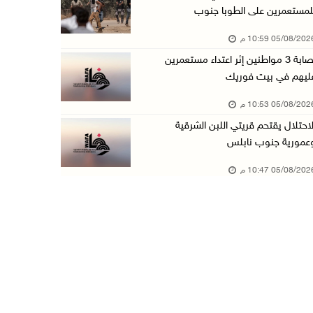
لمستعمرين على الطوبا جنوب
عبد السلام السيد يفوز بترشيح الديمقراطيين لمج ...
05/08/20 10:59 م
05/آب/2026 06:43 م
إصابة 3 مواطنين إثر اعتداء مستعمرين
الهلال الأحمر: 8 إصابات إثر اعتداء الاحتلال ...
ليهم في بيت فوريك
05/آب/2026 06:13 م
05/08/20 10:53 م
مخطط استعماري جديد في "جيلو" يهدد بعزل القدس ...
لاحتلال يقتحم قريتي اللبن الشرقية
05/آب/2026 06:10 م
عمورية جنوب نابلس
الاحتلال ينصب حاجزًا عسكريًا على مدخل بلدة دي ...
05/08/20 10:47 م
05/آب/2026 06:04 م
البيرة: الاحتلال يستولي على ثلاثة منازل في حي ...
05/آب/2026 05:59 م
سلطة النقد تستضيف برنامجا تدريبيا متخصصا في ا ...
05/آب/2026 05:10 م
حمدان يطّلع على الوضع الثقافي في طولكرم ويطلق ...