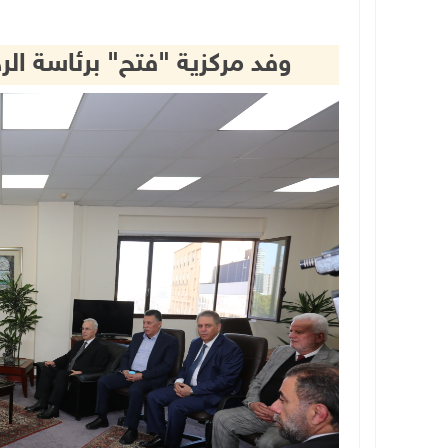
وفد مركزية "فتح" برئاسة الرج