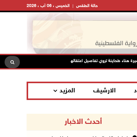
حالة الطقس
الخميس ، 06 آب ، 2026
اء طحاينة تروي تفاصيل اعتقالها: حُرمت من وداع أطفالها وتعرضت للإهانة
د
الارشيف
المزيد
أحدث الاخبار