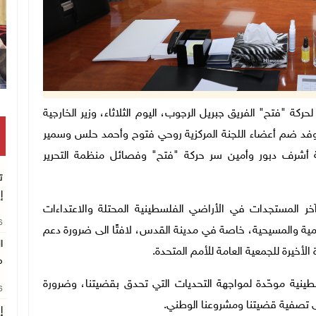
وقفة بغزة للمطالبة بتمكين الط
المركزية لحركة "فتح" الفريق جبريل الرجوب، اليوم الثلاثاء، وزير الخارجية
أس وفد ضم أعضاء اللجنة المركزية روحي فتوح وأحمد حلس وسمير
ية أشرف دبور وأمين سر حركة "فتح" وفصائل منظمة التحرير
ت
إ
 آخر المستجدات في الأراضي الفلسطينية المحتلة والاعتداءات
26
لامية والمسيحية، خاصة في مدينة القدس، لافتًا الى ضرورة دعم
ا
لأخيرة للجمعية العامة للأمم المتحدة.
م
طينية موحّدة لمواجهة التحديات التي تحدق بقضيتنا، وضرورة
26
ى تصفية قضيتنا ومشروعنا الوطني.
إ