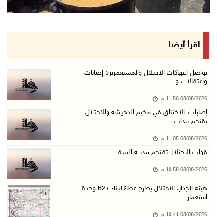
الاحتلال يقتحم كوبر شمال رام الله
08/آب/2026 08:27 م
إصابات بالاختناق خلال مواجهات مع الاحتلال في ...
اقرأ أيضا
08/آب/2026 08:23 م
الاحتلال ينصب حواجز طيارة في محيط مخيم طولكرم ...
تواصل انتهاكات الاحتلال والمستعمرين: إصابات
واعتقالات و
08/آب/2026 07:56 م
08/08/2026 11:56 م
مستعمرون يهاجمون قرية أبو فلاح
إصابات بالاختناق في مخيم الدهيشة والاحتلال
08/آب/2026 07:07 م
يقتحم بلدات
مستعمرون يقتحمون بلدة بيت عور التحتا وقرية جل ...
08/08/2026 11:05 م
08/آب/2026 06:39 م
قوات الاحتلال تقتحم مدينة البيرة
فلسطين تدين الهجوم على ناقلة إماراتية في مضيق ...
08/08/2026 10:58 م
08/آب/2026 06:25 م
هيئة الجدار: الاحتلال يطرح عطاءً لبناء 627 وحدة
شعراء غزة يوثقون النزوح والفقد بقصائد من الخي ...
استعمار
08/آب/2026 06:23 م
08/08/2026 10:41 م