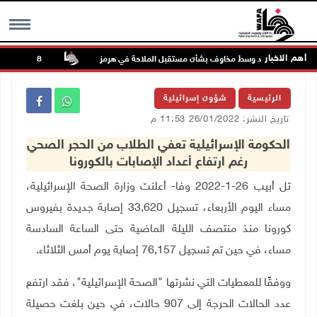
أهم الاخبار
تواصل الصعود وسط مخاوف بشأن مستقبل الملاحة في هرمز
48 إصابة منذ بدء عدوان الاحتلال على مخيم قلنديا وكفر عقب شمال القدس
MENU
الرئيسية
شؤون إسرائيلية
تاريخ النشر: 26/01/2022 11:53 م
الحكومة الإسرائيلية تعفي الطلاب من الحجر الصحي
رغم ارتفاع أعداد الإصابات بالكورونا
تل أبيب 26-1-2022 وفا- أعلنت وزارة الصحة الإسرائيلية،
مساء اليوم الأربعاء، تسجيل 33,620 إصابة جديدة بفيروس
كورونا منذ منتصف الليلة الماضية حتى الساعة السادسة
مساء، في حين تم تسجيل 76,157 إصابة يوم أمس الثلاثاء.
ووفقًا للمعطيات التي نشرتها "الصحة الإسرائيلية"، فقد ارتفع
عدد الحالات الحرجة إلى 907 حالات، في حين بلغت حصيلة