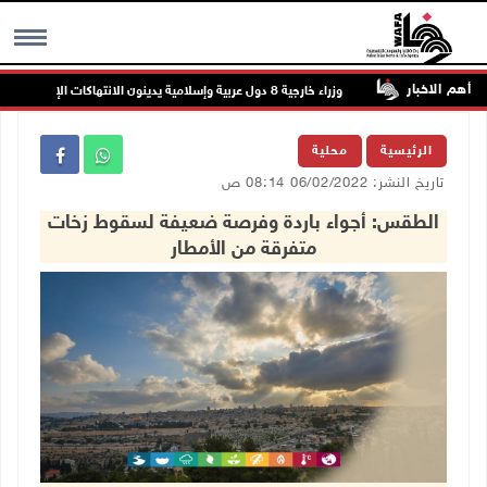
أهم الاخبار
 القدس
وزراء خارجية 8 دول عربية وإسلامية يدينون الانتهاكات الإسرائيلية المتواصلة في غزة
MENU
الرئيسية
محلية
تاريخ النشر: 06/02/2022 08:14 ص
الطقس: أجواء باردة وفرصة ضعيفة لسقوط زخات
متفرقة من الأمطار