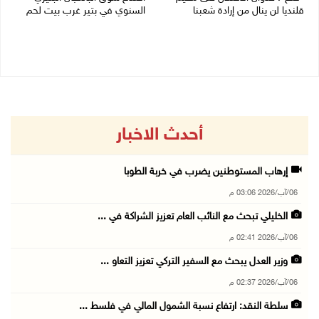
قلنديا لن ينال من إرادة شعبنا
السنوي في بتير غرب بيت لحم
06/08/2026 02:28 م
06/08/2026 01:50 م
أحدث الاخبار
إرهاب المستوطنين يضرب في خربة الطوبا
06/آب/2026 03:06 م
الخليلي تبحث مع النائب العام تعزيز الشراكة في ...
06/آب/2026 02:41 م
وزير العدل يبحث مع السفير التركي تعزيز التعاو ...
06/آب/2026 02:37 م
سلطة النقد: ارتفاع نسبة الشمول المالي في فلسط ...