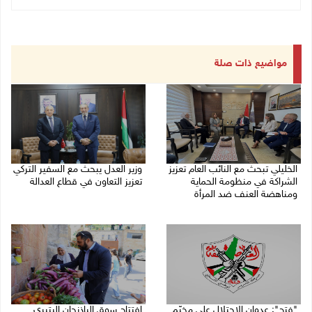
مواضيع ذات صلة
الخليلي تبحث مع النائب العام تعزيز
وزير العدل يبحث مع السفير التركي
الشراكة في منظومة الحماية
تعزيز التعاون في قطاع العدالة
ومناهضة العنف ضد المرأة
06/08/2026 02:37 م
06/08/2026 02:41 م
"فتح": عدوان الاحتلال على مخيّم
افتتاح سوق الباذنجان البتيري