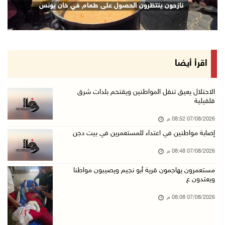
نازحون ينتظرون الحصول على طعام في خان يونس
07/آب/2026 05:25 م
3 إصابات إثر تعرضهم للطعن في الطيبة داخل أراض ...
07/آب/2026 04:57 م
بيروت: اللجنة الفنية للمجلس الوطني تناقش التر ...
اقرأ أيضا
07/آب/2026 03:31 م
السعودية وتركيا وباكستان توقع اتفاقية مكة للد ...
الاحتلال يعيق تنقل المواطنين ويقتحم بلدات شرق
قلقيلية
07/آب/2026 02:38 م
07/08/2026 08:52 م
70 ألفا يؤدون صلاة الجمعة في المسجد الأقصى
إصابة مواطنين في اعتداء للمستعمرين في بيت دجن
07/آب/2026 02:29 م
07/08/2026 08:48 م
الرئاسة تدين الهجمات الصاروخية على المملكة ال ...
07/آب/2026 02:19 م
مستعمرون يهاجمون قرية أبو نجيم ويصيبون مواطنا
ويعتدون ع
مستعمرون ينفذون جولات استفزازية في عدة مناطق ...
07/08/2026 08:08 م
07/آب/2026 02:08 م
أمين عام الجامعة العربية يحذر من نهج إسرائيل ...