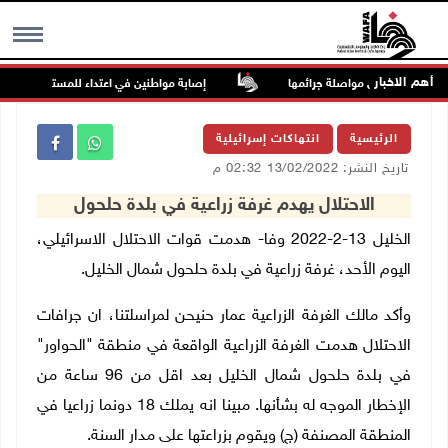
أهم الاخبار
ظومة السجون من مواصلة جرائمها
إصابة مواطنين في اعتداء للمستعمرين في بي
MENU
الرئيسية
انتهاكات إسرائيلية
تاريخ النشر: 13/02/2022 02:32 م
الاحتلال يهدم غرفة زراعية في بلدة حلحول
الخليل 13-2-2022 وفا- هدمت قوات الاحتلال الاسرائيلي،
اليوم الأحد، غرفة زراعية في بلدة حلحول شمال الخليل.
وأكد مالك الغرفة الزراعية عمار حنيحن لمراسلتنا، ان جرافات
الاحتلال هدمت الغرفة الزراعية الواقعة في منطقة "الحواور"
في بلدة حلحول شمال الخليل بعد اقل من 96 ساعة من
الإخطار الموجه له بشأنها. مبينا انه يملك 18 دونما زراعيا في
المنطقة المصنفة (ج) ويقوم بزراعتها على مدار السنة.