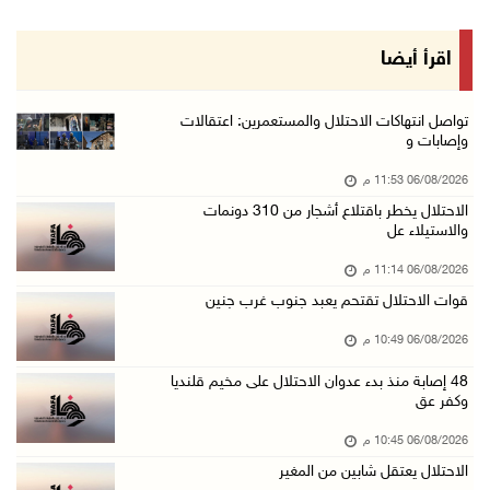
06/آب/2026 09:08 م
الرئيس يستقبل مجلس بلدية رام الله ويشدد على د ...
اقرأ أيضا
06/آب/2026 08:36 م
جماهير شعبنا تشيع جثمان الشهيد علاء صبيح في ت ...
تواصل انتهاكات الاحتلال والمستعمرين: اعتقالات
وإصابات و
06/آب/2026 08:33 م
06/08/2026 11:53 م
الاحتلال يوسع حملات الدهم والاعتقال في قلنديا ...
الاحتلال يخطر باقتلاع أشجار من 310 دونمات
06/آب/2026 08:06 م
والاستيلاء عل
الرئيس المصري وملك البحرين يشددان على ضرورة ت ...
06/08/2026 11:14 م
06/آب/2026 07:57 م
قوات الاحتلال تقتحم يعبد جنوب غرب جنين
الاحتلال يخطر بإزالة أشجار زيتون والاستيلاء ع ...
06/08/2026 10:49 م
06/آب/2026 07:53 م
48 إصابة منذ بدء عدوان الاحتلال على مخيم قلنديا
رابطة العالم الإسلامي تدين تواصل انتهاكات الا ...
وكفر عق
06/آب/2026 07:36 م
06/08/2026 10:45 م
اليونيسف: استشهاد 300 طفل منذ وقف إطلاق النار ...
الاحتلال يعتقل شابين من المغير