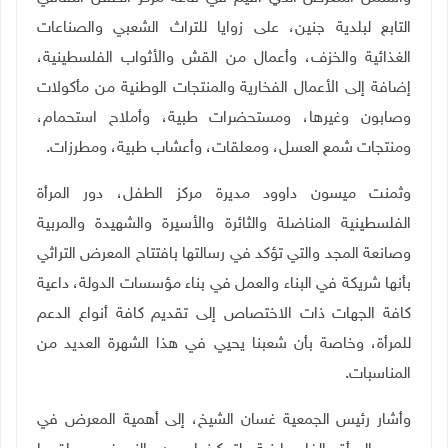
التابع لبلدية جنين، على زوايا للتراث الشعبي والصناعات
الغذائية والخزف، وأعمال من القش والأثواب الفلسطينية،
إضافة إلى الأعمال الفخارية والمنتجات الوطنية من مأكولات
وصابون وغيرها، ومستحضرات طبية، وأملاح استحمام،
ومنتجات شمع العسل، ومعلقات، وأعشاب طبية، ومطرزات.
وثمنت ميسون داوود مديرة مركز الطفل، دور المرأة
الفلسطينية المناضلة والثائرة والأسيرة والشهيدة والمربية
وصانعة المجد والتي تؤكد في رسالتها بافتتاح المعرض التراثي
بأنها شريكة في البناء والعمل في بناء مؤسسات الدولة، داعية
كافة الجهات ذات الاختصاص إلى تقديم كافة أنواع الدعم
للمرأة، وخاصة بأن شعبنا يحيي في هذا الشهرة العديد من
المناسبات
.
وأشار رئيس الجمعية غسان الشيخ، إلى أهمية المعرض في