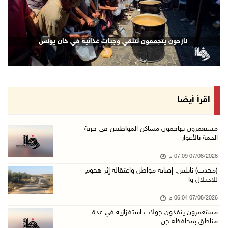
07/آب/2026 02:38 م
70 ألفا يؤدون صلاة الجمعة في المسجد الأقصى
نازحون يتجمعون لتلقي وجبات غذائية في خان يونس
07/آب/2026 02:29 م
الرئاسة تدين الهجمات الصاروخية على المملكة ال ...
07/آب/2026 02:19 م
مستعمرون ينفذون جولات استفزازية في عدة مناطق ...
اقرأ أيضا
07/آب/2026 02:08 م
أمين عام الجامعة العربية يحذر من نهج إسرائيل ...
مستعمرون يهاجمون مساكن المواطنين في خربة
الحمة بالأغوار
07/آب/2026 01:41 م
07/08/2026 07:09 م
مستعمرون يهاجمون صهريجا للمياه في خلايل اللوز ...
(محدث) نابلس: إصابة مواطن واعتقاله إثر هجوم
07/آب/2026 01:38 م
للاحتلال وا
مستعمرون يهاجمون مجددا تجمع الكعابنة شرق الطي ...
07/08/2026 06:04 م
07/آب/2026 12:08 م
مستعمرون ينفذون جولات استفزازية في عدة
مناطق بمحافظة جن
أسعار النفط تواصل الصعود وسط مخاوف بشأن مستقب ...