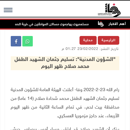
أهم الاخبار
ة الملاحة
مستعمرون يهاجمون مساكن المواطنين في خربة الحمة بالأغوار الشم
MENU
الرئيسية
محلية
تاريخ النشر: 23/02/2022 01:27 م
"الشؤون المدنية": تسليم جثمان الشهيد الطفل
محمد صلاح ظهر اليوم
رام الله 23-2-2022 وفا- أعلنت الهيئة العامة للشؤون المدنية
تسليم جثمان الشهيد الطفل محمد شحادة صلاح (14 عاما) من
محافظة بيت لحم، في تمام الساعة الثانية من ظهر اليوم
الأربعاء، عند حاجز مزموريا العسكري.
يذكر أن الشهيد صلاح قد ارتقى مساء أمس برصاص جيش