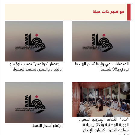
مواضيع ذات صلة
الفيضانات في ولاية آسام الهندية
الإعصار "دولفين" يضرب أوكيناوا
تودي بـ98 شخصاً
باليابان والصين تستعد لوصوله
08/08/2026 12:42 م
08/08/2026 12:08 م
"فانا": الثقافة البحرينية تـصون
الهوية الوطنية وتُـكرّس ريادة
ارتفاع أسعار النفط
مملكة البحرين كمنارة للإبداع