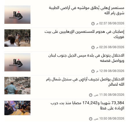
"فانا": الثقافة البحرينية تـصون الهوية الوطني ...
مستعمر إرهابي يُطلق مواشيه في أراضي الطيبة
شرق رام الله
08/آب/2026 11:04 ص
08/08/2026 02:37 م
73,384 شهيدا و174,242 مصابا منذ بدء حرب الإبا ...
إصابتان في هجوم للمستعمرين الإرهابيين على بيت
08/آب/2026 10:50 ص
فوريك
مستعمرون إرهابيون يهاجمون منزلا ويقتحمون مناط ...
08/08/2026 02:26 م
08/آب/2026 10:22 ص
الاحتلال يتوغل في بلدة ميس الجبل جنوب لبنان
ويواصل قصفه
قوات الاحتلال تجري تحقيقات ميدانية مع عشرات ا ...
08/آب/2026 10:18 ص
08/08/2026 12:39 م
الاحتلال يواصل تجريف أراضٍ في سنجل شمال رام
تقرير: خطاب الكراهية والتحريض يتصاعد في أوساط ...
الله لصالح
08/آب/2026 10:10 ص
08/08/2026 11:35 ص
الاحتلال ينصب حاجزا عسكريا في نعلين غرب رام ا ...
73,384 شهيدا و174,242 مصابا منذ بدء حرب
08/آب/2026 09:38 ص
الإبادة على قطا
3 إصابات برصاص الاحتلال شمال خان يونس
08/08/2026 10:50 ص
08/آب/2026 09:09 ص