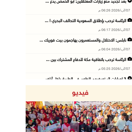
بعد تجديد منع زيارات المعتقلين: أبو الحمص يدع ...
07/آب/2026 06:26 م
الرئاسة ترحب بإطلاق السعودية التحالف البحري ا ...
07/آب/2026 06:17 م
نابلس: الاحتلال والمستعمرون يهاجمون بيت فوريك ...
07/آب/2026 06:04 م
الرئاسة ترحب باتفاقية مكة للدفاع المشترك بين ...
07/آب/2026 05:25 م
3 إصابات إثر تعرضهم للطعن في الطيبة داخل أراض ...
07/آب/2026 04:57 م
فيديو
بيروت: اللجنة الفنية للمجلس الوطني تناقش التر ...
07/آب/2026 03:31 م
السعودية وتركيا وباكستان توقع اتفاقية مكة للد ...
07/آب/2026 02:38 م
Previous
Next