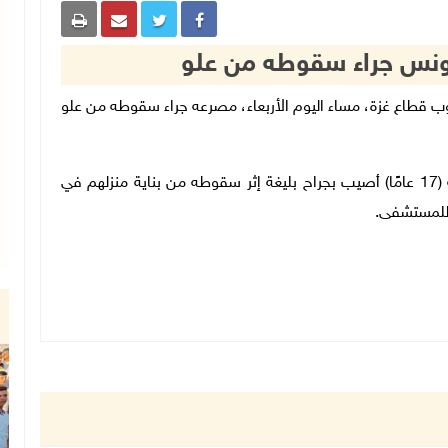
نس جراء سقوطه من علو
ن يونس جنوب قطاع غزة، مساء اليوم الأربعاء، مصرعه جراء سقوطه من علو
وأفادت مصادر محلية أن الفتى أوسم عوض أبو شمالة (17 عامًا) أصيب بجراح بليغة إثر سقوطه من بناية منزلهم في
 للمستشفى.