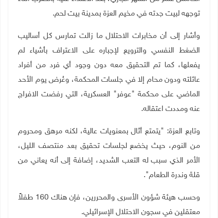
توجهه لبيت جدته في مخيم العزة بمدينة بيت لحم.
وأشار إلى أن مخابرات الاحتلال ما زالت تمارس كل أساليب
الضغط النفسي والترويع لإجباره على الاعتراف بأشياء لم
يفعلها، كما تم التحقيق معه دون وجود أي فرد من أفراد
عائلته ودون محام إلا في جلسات المحكمة، وعُرض يوم الأحد
الماضي على محكمة "عوفر" العسكرية، التي رفضت الافراج
عنه ومددت اعتقاله.
وتابع العزة: "يتمتع أثال بمعنويات عالية، لكنه مرهق ومحروم
من النوم، حيث يخضع لجلسات تحقيق بعد منتصف الليل،
الأمر الذي سبب له التعب الشديد، إضافة إلى أنه يعاني من
قلة وندرة الطعام".
وحسب هيئة شؤون الأسرى والمحررين، فإن هناك 160 طفلاً
معتقلين في سجون الاحتلال الإسرائيلي.