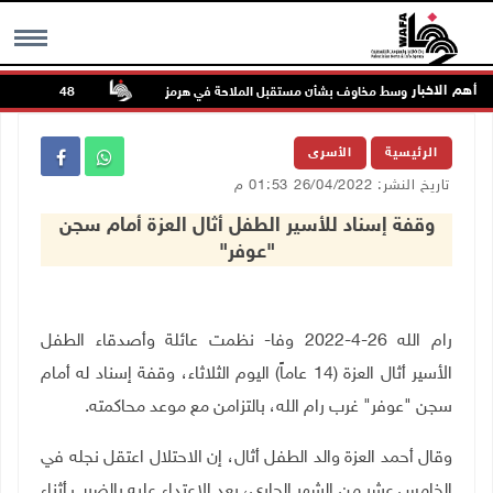
أهم الاخبار
واصل الصعود وسط مخاوف بشأن مستقبل الملاحة في هرمز
48 إصابة منذ بدء عدوان الاحتلال على مخيم قلنديا وكفر عقب شمال القدس
MENU
الرئيسية
الأسرى
تاريخ النشر: 26/04/2022 01:53 م
وقفة إسناد للأسير الطفل أثال العزة أمام سجن
"عوفر"
رام الله 26-4-2022 وفا- نظمت عائلة وأصدقاء الطفل
الأسير أثال العزة (14 عاماً) اليوم الثلاثاء، وقفة إسناد له أمام
سجن "عوفر" غرب رام الله، بالتزامن مع موعد محاكمته.
وقال أحمد العزة والد الطفل أثال، إن الاحتلال اعتقل نجله في
الخامس عشر من الشهر الجاري، بعد الاعتداء عليه بالضرب أثناء