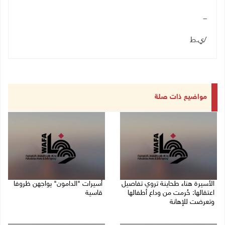
ـــ
/ي.ط
مواضيع ذات صلة
الأسيرة هناء طحاينة تروي تفاصيل
أسيرات "الدامون" يواجهن ظروفا
اعتقالها: حُرمت من وداع أطفالها
قاسية
وتعرضت للإهانة
05/08/2026 11:47 ص
05/08/2026 12:39 م