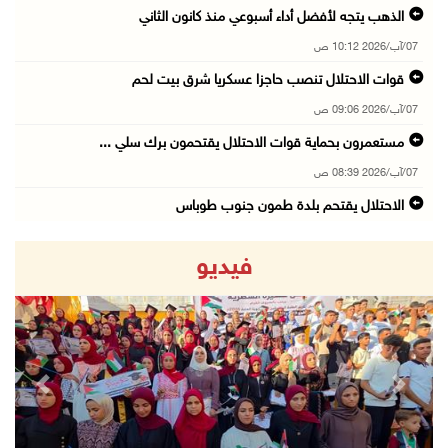
الذهب يتجه لأفضل أداء أسبوعي منذ كانون الثاني
07/آب/2026 10:12 ص
قوات الاحتلال تنصب حاجزا عسكريا شرق بيت لحم
07/آب/2026 09:06 ص
مستعمرون بحماية قوات الاحتلال يقتحمون برك سلي ...
07/آب/2026 08:39 ص
الاحتلال يقتحم بلدة طمون جنوب طوباس
07/آب/2026 08:24 ص
فيديو
محافظة القدس: انسحاب قوات الاحتلال من مخيم قل ...
07/آب/2026 08:23 ص
الطقس: أجواء صافية صيفية والحرارة حول معدلها ...
07/آب/2026 08:15 ص
revious
Next
تواصل انتهاكات الاحتلال والمستعمرين: اعتقالات ...
06/آب/2026 11:53 م