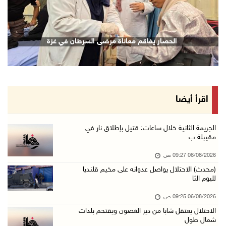
الاحتلال يقتحم قلقيلية وعزون عتمة وبيت أمين
06/آب/2026 07:49 ص
الطقس: الحرارة أعلى من معدلها السنوي العام
الحصار يفاقم معاناة مرضى السرطان في غزة
06/آب/2026 07:46 ص
تواصل انتهاكات الاحتلال ومستعمريه: إصابات واع ...
05/آب/2026 11:08 م
الاحتلال يقتحم عورتا جنوب نابلس ويداهم منازل
اقرأ أيضا
05/آب/2026 11:01 م
إصابات وإحراق مساكن في هجوم للمستعمرين على ال ...
الجريمة الثانية خلال ساعات: قتيل بإطلاق نار في
مقيبلة ب
05/آب/2026 10:59 م
06/08/2026 09:27 ص
إصابة 3 مواطنين إثر اعتداء مستعمرين عليهم في ...
(محدث) الاحتلال يواصل عدوانه على مخيم قلنديا
05/آب/2026 10:53 م
لليوم الثا
الاحتلال يقتحم قريتي اللبن الشرقية وعمورية جن ...
06/08/2026 09:25 ص
05/آب/2026 10:47 م
الاحتلال يعتقل شابا من دير الغصون ويقتحم بلدات
شمال طول
الوزيرة شاهين تبحث مع نظيرها المصري مستجدات ا ...