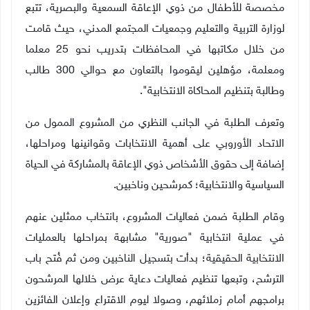
مخصصة للأطفال من ذوي الإعاقة السمعية والبصرية، تتبع
لوزارة التربية والتعليم وجمعيات المجتمع المدني، حيث قامت
من خلال مكاتبها في المحافظات بتدريب نحو 25 معلما
ومعلمة، مؤهلين ليقوموا بالتعاون مع حوالي 300 طالب
وطالبة بتنظيم المحاكاة الانتخابية".
وتعرف الطلبة في الجانب النظري من المشروع الممول من
الاتحاد الأوروبي على أهمية الانتخابات وقوانينها ومراحلها،
إضافة إلى حقوق الأشخاص ذوي الإعاقة بالمشاركة في الحياة
السياسية والانتخابية؛ كمرشحين وناخبين.
وقام الطلبة ضمن فعاليات المشروع، بانتخاب ممثلين عنهم
في عملية انتخابية "صورية" مشابهة بمراحلها بالعمليات
الانتخابية الحقيقية؛ بدأت بتسجيل الناخبين ومن ثم فُتح باب
الترشح، وتبعها تنظيم فعاليات دعاية عرض خلالها المرشحون
برامجهم أمام زملائهم، وصولا ليوم الاقتراع وإعلان الفائزين