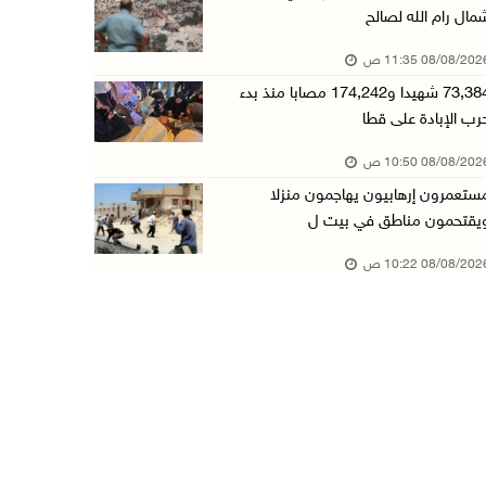
مال رام الله لصالح
تقرير: خطاب الكراهية والتحريض يتصاعد في أوساط ...
08/08/20 11:35 ص
08/آب/2026 10:10 ص
73,384 شهيدا و174,242 مصابا منذ بدء
الاحتلال ينصب حاجزا عسكريا في نعلين غرب رام ا ...
رب الإبادة على قطا
08/آب/2026 09:38 ص
08/08/20 10:50 ص
3 إصابات برصاص الاحتلال شمال خان يونس
ستعمرون إرهابيون يهاجمون منزلا
08/آب/2026 09:09 ص
يقتحمون مناطق في بيت ل
ارتفاع أسعار النفط
08/08/20 10:22 ص
08/آب/2026 08:23 ص
أبرز عناوين الصحف الفلسطينية
08/آب/2026 08:21 ص
حالة الطقس: ارتفاع طفيف وموجة حر شديدة اعتبار ...
08/آب/2026 07:52 ص
تواصل انتهاكات الاحتلال والمستعمرين: إصابات و ...