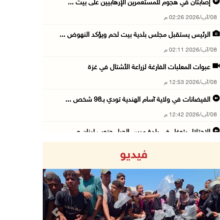
إصابتان في هجوم للمستعمرين الإرهابيين على بيت ...
08/آب/2026 02:26 م
الرئيس يستقبل مجلس بلدية بيت لحم ويؤكد النهوض ...
08/آب/2026 02:11 م
عبوات المعلبات الفارغة لزراعة الأشتال في غزة
08/آب/2026 12:53 م
الفيضانات في ولاية آسام الهندية تودي بـ98 شخص ...
08/آب/2026 12:42 م
الاحتلال يتوغل في بلدة ميس الجبل جنوب لبنان و ...
08/آب/2026 12:39 م
فيديو
سلطة المياه تطلق مشروعا وطنيا يقود التحول نحو ...
08/آب/2026 12:30 م
الإعصار "دولفين" يضرب أوكيناوا باليابان والصي ...
08/آب/2026 12:08 م
Previous
Next