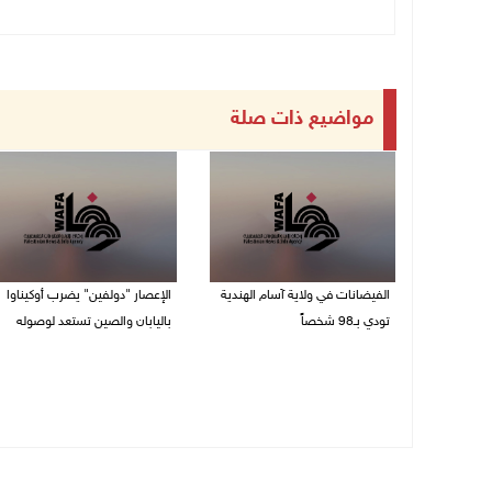
مواضيع ذات صلة
الفيضانات في ولاية آسام الهندية
الإعصار "دولفين" يضرب أوكيناوا
تودي بـ98 شخصاً
باليابان والصين تستعد لوصوله
08/08/2026 12:42 م
08/08/2026 12:08 م