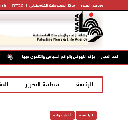
עברית
معرض الصور
مركز المعلومات الفلسطيني
ish
دية بيت لحم ويؤكد النهوض بالواقع السياحي والتنموي فيها
إصا
أهم الاخبار
الرئاسة
منظمة التحرير
الت
الرئيسية
أخبار دولية