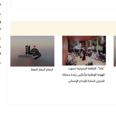
ش
26
ح
26
م
و
26
"فانا": الثقافة البحرينية تـصون
ارتفاع أسعار النفط
الهوية الوطنية وتُـكرّس ريادة مملكة
08/08/2026 08:23 ص
البحرين كمنارة للإبداع الإنساني
08/08/2026 11:04 ص