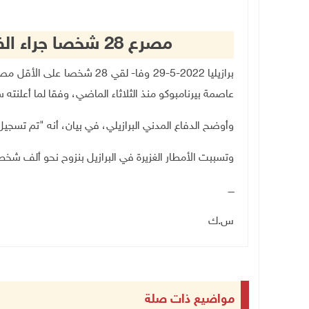
مصرع 28 شخصا جراء الفيضانات شمال شرق البرازيل
برازيليا
29-5-2022 وفا- لقي 28 شخص
عاصمة بيرنامبوكو منذ الثلاثاء الماضي، وفقا لما أعلنته
وأوضح الدفاع المدني البرازيلي، في بيان، أنه "تم تسجيل 28 قتيلا خلال الساعات الأربع والعشرين الأخيرة
وتسببت الأمطار الغزيرة في البرازيل بنزوح نحو ألف شخ
ــــ
س.ك
مواضيع ذات صلة