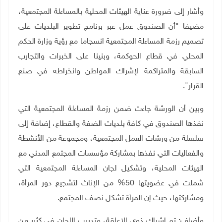
وأشار إلى ضرورة عناية الهيئات المحلية بالمساءلة المجتمعية،
مضيفا "أن الصندوق عمل عبر برنامج تطوير البلديات على
تصميم رزمة المساءلة المجتمعية انسجاما مع رؤية وزارة الحكم
المحلي في قطاع الحوكمة، وبنينا على الخبرات والتجارب
السابقة والمتراكمة لإشراك المواطن وانخراطه في صنع
القرار".
وبين أن الورشة جاءت ضمن رزمة المساءلة المجتمعية التي
نفذها الصندوق في كافة بلديات الضفة والقطاع، إضافة إلى
سلسلة من ورشات العمل المجتمعية، ومجموعة من الأنشطة
والفعاليات التي نفذها بمشاركة مؤسسات المجتمع المدني مع
الهيئات المحلية، وتشكيل لجان المساءلة المجتمعية التي
شملت في عضويتها 50% من الإناث لتشجيع دور المرأة،
ومشاركتها، حيث إن المرأة تشكل نصف المجتمع.
وأضاف: تم إشراك ذوي الإعاقة، وتدريب اللجان في كثير من