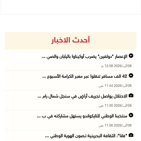
أحدث الاخبار
الإعصار "دولفين" يضرب أوكيناوا باليابان والصي ...
08/آب/2026 12:08 م
42 الف مسافر تنقلوا عبر معبر الكرامة الأسبوع ...
08/آب/2026 11:44 ص
الاحتلال يواصل تجريف أراضٍ في سنجل شمال رام ...
08/آب/2026 11:35 ص
منتخبنا الوطني للتايكواندو يستهل مشاركته في ب ...
08/آب/2026 11:06 ص
"فانا": الثقافة البحرينية تـصون الهوية الوطني ...