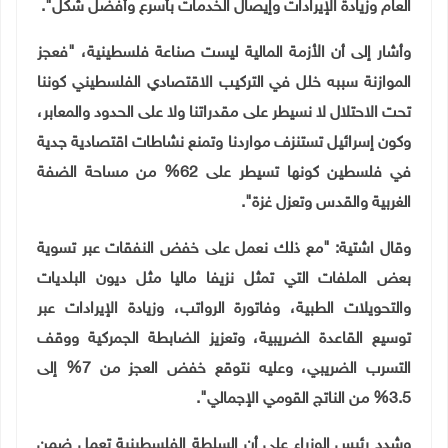
العام وزيادة الإيرادات وإيصال الخدمات بأسرع وأفضل شكل".
وأشار إلى أن الأزمة المالية ليست صناعة فلسطينية، "فعجز
الموازنة سببه خلل في التركيب الاقتصادي الفلسطيني كوننا
تحت الاحتلال لا نسيطر على مقدراتنا ولا على الحدود والمعابر،
وكون إسرائيل تستنزف مواردنا وتمنع نشاطات اقتصادية جدية
في فلسطين كونها تسيطر على 62% من مساحة الضفة
الغربية والقدس وتعزل غزة".
وقال اشتية: "مع ذلك نعمل على خفض النفقات عبر تسوية
بعض الملفات التي تمثل نزيفا ماليا مثل ديون البلديات
والتحويلات الطبية، وفاتورة الرواتب، وزيادة الإيرادات عبر
توسيع القاعدة الضريبية، وتعزيز الضابطة الجمركية ووقف
التسرب الضريبي، وعليه نتوقع خفض العجز من 7% إلى
3.5% من الناتج القومي الإجمالي".
وشدد رئيس الوزراء على أن السلطة الفلسطينية تعمل ضمن