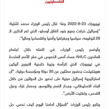
الفلسطينيين
نيويورك 23-9-2022 وفا- قال رئيس الوزراء محمد اشتية:
"إسرائيل خرقت جميع بنود اتفاق أوسلو، الذي تمر الذكرى الـ
29 لتوقيعه، سياسيا وجغرافيا وأمنيا واقتصاديا وماليا".
وأوضح رئيس الوزراء، في كلمته خلال اجتماع
المانحين
AHLC
مساء أمس الخميس في مقر الأمم المتحدة
في نيويورك الذي تترأسه وزيرة خارجية النرويج أنيكين
هويتفيلدت بحضور ممثلين عن
30
دولة ومؤسسة دولية، "أن
استراتيجية إسرائيل مبنية على تدمير حل الدولتين من خلال
البناء الاستيطاني، وجدار الضم والتوسع، وحصار غزة، وعزل
القدس، وتفتيت الأرض".
وتابع رئيس الوزراء: "السؤال أمامنا اليوم كيف نحمي حل