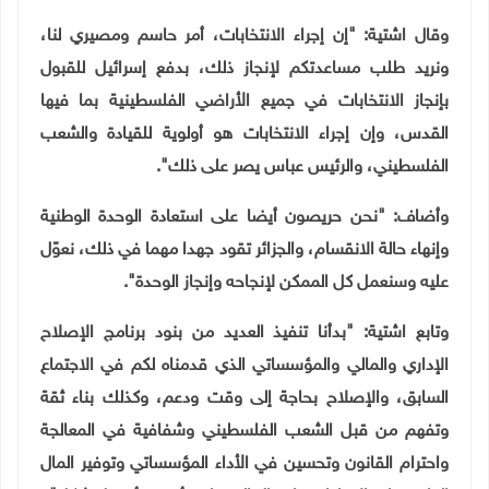
وقال اشتية: "إن إجراء الانتخابات، أمر حاسم ومصيري لنا،
ونريد طلب مساعدتكم لإنجاز ذلك، بدفع إسرائيل للقبول
بإنجاز الانتخابات في جميع الأراضي الفلسطينية بما فيها
القدس، وإن إجراء الانتخابات هو أولوية للقيادة والشعب
الفلسطيني، والرئيس عباس يصر على ذلك".
وأضاف: "نحن حريصون أيضا على استعادة الوحدة الوطنية
وإنهاء حالة الانقسام، والجزائر تقود جهدا مهما في ذلك، نعوّل
عليه وسنعمل كل الممكن لإنجاحه وإنجاز الوحدة".
وتابع اشتية: "بدأنا تنفيذ العديد من بنود برنامج الإصلاح
الإداري والمالي والمؤسساتي الذي قدمناه لكم في الاجتماع
السابق، والإصلاح بحاجة إلى وقت ودعم، وكذلك بناء ثقة
وتفهم من قبل الشعب الفلسطيني وشفافية في المعالجة
واحترام القانون وتحسين في الأداء المؤسساتي وتوفير المال