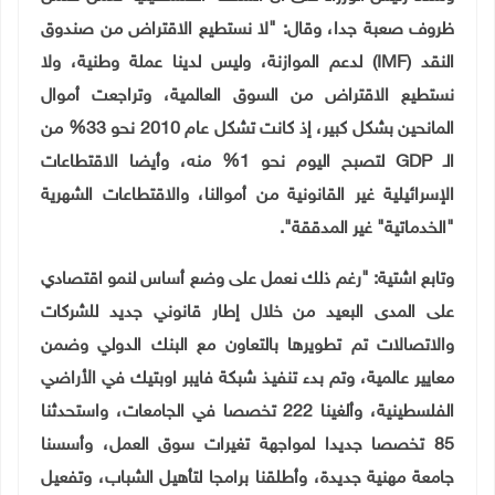
ظروف صعبة جدا، وقال: "لا نستطيع الاقتراض من صندوق
النقد
(IMF)
لدعم الموازنة، وليس لدينا عملة وطنية، ولا
نستطيع الاقتراض من السوق العالمية، وتراجعت أموال
المانحين بشكل كبير، إذ كانت تشكل عام 2010 نحو 33% من
الـ
GDP
لتصبح اليوم نحو 1% منه، وأيضا الاقتطاعات
الإسرائيلية غير القانونية من أموالنا، والاقتطاعات الشهرية
"الخدماتية" غير المدققة".
وتابع اشتية: "رغم ذلك نعمل على وضع أساس لنمو اقتصادي
على المدى البعيد من خلال إطار قانوني جديد للشركات
والاتصالات تم تطويرها بالتعاون مع البنك الدولي وضمن
معايير عالمية، وتم بدء تنفيذ شبكة فايبر اوبتيك في الأراضي
الفلسطينية، وألغينا 222 تخصصا في الجامعات، واستحدثنا
85 تخصصا جديدا لمواجهة تغيرات سوق العمل، وأسسنا
جامعة مهنية جديدة، وأطلقنا برامجا لتأهيل الشباب، وتفعيل