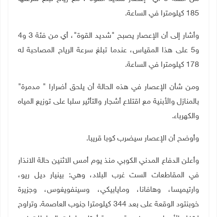
185 كيلومترا في الساعة.
وأشار إلى أن الإعصار يصبح "شديد القوة"، أي من فئة 3 و4
و5 على هذا المقياس، عندما تبلغ سرعة الرياح المصاحبة له
178 كيلومترا في الساعة.
ومن شأن الإعصار في هذه الحالة أن يلحق أضرارا " مدمرة"
بالمنازل والأبنية مع اقتلاع أشجار والتأثير سلبا على توزيع المياه
والكهرباء.
وأوضح أن الإعصار سيضرب كوبا قريبا.
وأعلن الدفاع المدني الكوبي منذ يوم أمس الاثنين حالة الانذار
في المقاطعات الست غرب البلاد، وهي: بينيار ديل ريو،
وارتيميسا، وهافانا، ومايابيكي، وسينفويغوس، وجزيرة
خوبنتود الوقعة على بعد 344 كيلومترا جنوب العاصمة. وتراوح