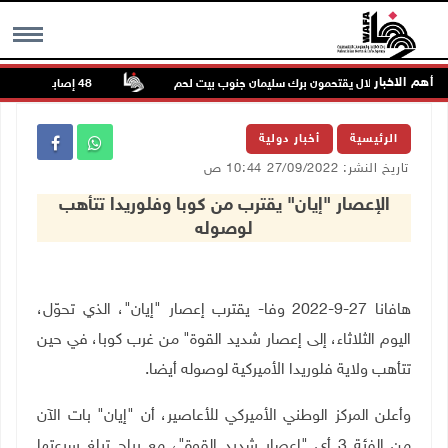
أهم الاخبار
 قوات الاحتلال يقتحمون برك سليمان جنوب بيت لحم
48 إصابة منذ بدء عدوان الاحتلال على مخيم قلنديا وكفر عقب شمال القدس
MENU
الرئيسية
أخبار دولية
تاريخ النشر: 27/09/2022 10:44 ص
الإعصار "إيان" يقترب من كوبا وفلوريدا تتأهب
لوصوله
هافانا 27-9-2022 وفا- يقترب إعصار "إيان"، الذي تحوّل،
اليوم الثلاثاء، إلى إعصار شديد القوة" من غرب كوبا، في حين
تتأهب ولاية فلوريدا الأميركية لوصوله أيضا.
وأعلن المركز الوطني الأميركي للأعاصير، أن "إيان" بات الآن
من الفئة 3 أي "إعصار شديد القوة"، مع رياح تبلغ سرعتها