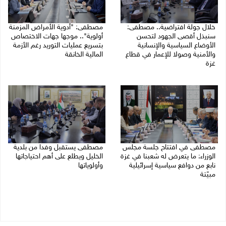
خلال جولة افتراضية.. مصطفى:
مصطفى: "أدوية الأمراض المزمنة
سنبذل أقصى الجهود لتحسن
أولوية".. موجها جهات الاختصاص
الأوضاع السياسية والإنسانية
بتسريع عمليات التوريد رغم الأزمة
والأمنية وصولا للإعمار في قطاع
المالية الخانقة
غزة
04/08/2026 03:16 م
05/08/2026 03:30 م
مصطفى في افتتاح جلسة مجلس
مصطفى يستقبل وفدا من بلدية
الوزراء: ما يتعرض له شعبنا في غزة
الخليل ويطلع على أهم احتياجاتها
نابع من دوافع سياسية إسرائيلية
وأولوياتها
مبيّتة
03/08/2026 07:07 م
04/08/2026 11:29 ص