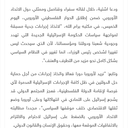
ودعا اشتية، خلال لقائه سفراء وقناصل وممثلي دول الاتحاد
الأوروبي ضمن إطلاق الحوار الفلسطيني الأوروبي، اليوم
الخميس، في مكتبه برام الله، "لاتخاذ إجراءات جدية مسبقة
لمواجهة سياسات الحكومة الإسرائيلية الجديدة التي تهدد
وجودية شعبنا ودولتنا ومؤسساتنا، لأن الذي سيحدث ليس
تغييرا لشخص رئيس الوزراء، انما تغيير في النظام السياسي
بشكل كامل نحو مزيد من التطرف والعنف".
وتابع: "نريد لأوروبا دورا فعالا واتخاذ إجراءات من أجل حماية
حل الدولتين في ظل كافة الإجراءات الإسرائيلية المدمرة لأي
فرصة لإقامة الدولة الفلسطينية، فعجز المجتمع الدولي قد
يشجع إسرائيل على التمادي في انتهاكاتها وعلى أوروبا وضع
ثقلها الاقتصادي خلف موقفها السياسي"، مجددا مطالبته
الاتحاد الأوروبي بالضغط على إسرائيل لاحترام والالتزام
بالاتفاقيات الموقعة معها، وحقوق الإنسان والقانون الدولي
.