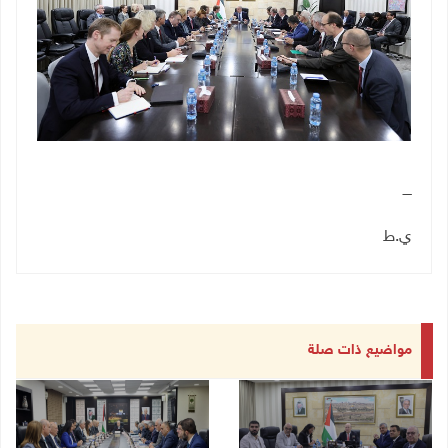
ــــ
ي.ط
مواضيع ذات صلة