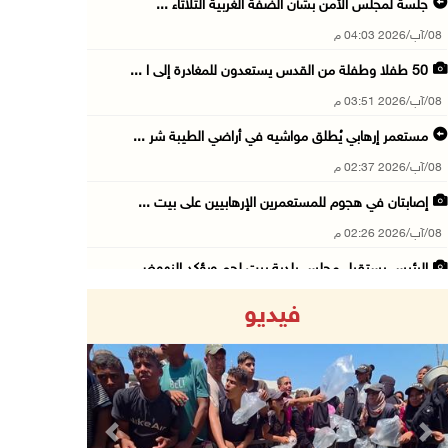
جلسة لمجلس الأمن بشأن الضفة الغربية الثلاثاء ...
08/آب/2026 04:03 م
50 طفلا وطفلة من القدس يستعدون للمغادرة إلى ا ...
08/آب/2026 03:51 م
مستعمر إرهابي يُطلق مواشيه في أراضي الطيبة شر ...
08/آب/2026 02:37 م
إصابتان في هجوم للمستعمرين الإرهابيين على بيت ...
08/آب/2026 02:26 م
الرئيس يستقبل مجلس بلدية بيت لحم ويؤكد النهوض ...
08/آب/2026 02:11 م
فيديو
عبوات المعلبات الفارغة لزراعة الأشتال في غزة
08/آب/2026 12:53 م
الفيضانات في ولاية آسام الهندية تودي بـ98 شخص ...
08/آب/2026 12:42 م
Previous
Next