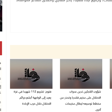
تات، وجميع أبناء شعبنا، بأحر التعازي وأصدق مشاعر المواساة
.
م
ا
26
إ
شؤون اللاجئين تدين عدوان
فتوح: تشييع 112 شهيدا في غزة
ع
الاحتلال على مخيم قلنديا وتحذر من
يعيد إلى الواجهة أبشع جرائم
26
مخطط توسيعه ليطال مخيمات
الاحتلال خلال حرب الإبادة
أخرى
ا