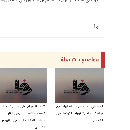
الوطني سليم الزعنون، وعموم آل الزعنون في الوطن والش
ـــ
و.أ
مواضيع ذات صلة
الحسيني يبحث مع ممثلة الهند لدى
فتوح: العدوان على مخيم قلنديا
دولة فلسطين تطورات الأوضاع في
تصعيد منظم يندرج في إطار
القدس
سياسة العقاب الجماعي والتهجير
القسري