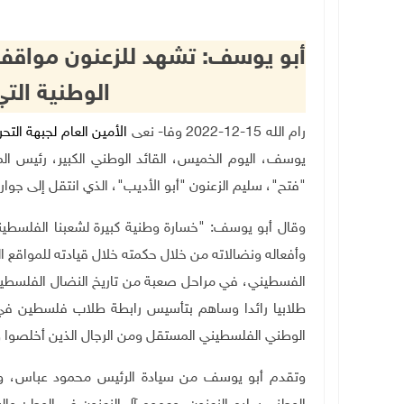
أبو يوسف: تشهد للزعنون مواقفه 
الوطنية الت
رام الله 15-12-2022 وفا- نعى
الأمين العام لجبهة التح
يوسف، اليوم الخميس، القائد الوطني الكبير، رئيس ال
"فتح"، سليم الزعنون "أبو الأديب
"
، الذي انتقل إلى جوار ر
وقال أبو يوسف: "خسارة وطنية كبيرة لشعبنا الفلسطيني
وأفعاله ونضالاته من خلال حكمته خلال قيادته للمواقع
الفسطيني، في مراحل صعبة من تاريخ النضال الفلسطيني،
طلابيا رائدا وساهم بتأسيس رابطة طلاب فلسطين في الق
الوطني الفلسطيني المستقل ومن الرجال الذين أخلصوا 
وتقدم أبو يوسف من سيادة الرئيس محمود عباس، ومن 