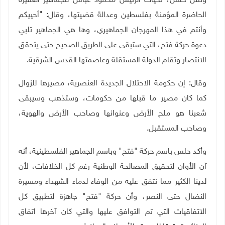
ونقل حلس، تحيات الرئيس محمود عباس للجماهير الغفيرة
الحاضرة المؤمنة بفلسطين وعدالة قضيتها، وقال: "أحييكم
وأنتم في هذا المهرجان الجماهيري، وها هي الجماهير تلبي
دعوة حركة فتح، التي ستبقى على الطريق الصحيح حتى يتحقق
الانتصار وتقام الدولة المستقلة وعاصمتها القدس الشرقية.
وقال: إن حكومة الاحتلال الجديدة العنصرية، مصيرها للزوال
كما كان مصير ما قبلها من حكومات، وستذهب وسيبقى
شعبنا هو ملح الأرض وعنوانها وصاحب الأرض والهوية،
وصاحب المستقبل.
وأكد حلس باسم حركة "فتح" وباسم الجماهير الفلسطينية، أنه
آن الأوان لتحقيق المصالحة الوطنية رغم كل الخلافات، لأن
لدينا الكثير مما نتفق عليه من الوفاء لدماء الشهداء ومسيرة
النضال حتى النصر، وأن حركة "فتح" جاهزة لتطبيق كل
الاتفاقيات التي تم التوافق عليها والتي كان آخرها اتفاق