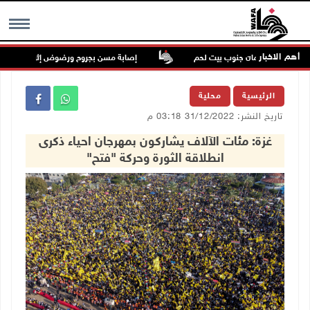
أهم الاخبار
 برك سليمان جنوب بيت لحم
إصابة مسن بجروح ورضوض إثر اعتداء جيش الاحت
MENU
الرئيسية
محلية
تاريخ النشر: 31/12/2022 03:18 م
غزة: مئات الآلاف يشاركون بمهرجان احياء ذكرى
انطلاقة الثورة وحركة "فتح"