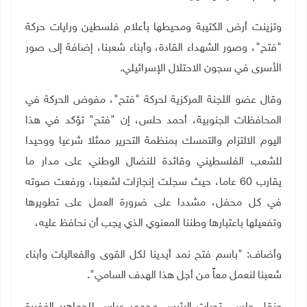
وتزينت أرض الكتيبة ومحيطها بأعلام فلسطين ورايات حركة
"فتح"، وصور الشهداء القادة، وأبناء شعبنا، إضافة إلى صور
الأسرى في سجون الاحتلال الإسرائيلي
.
وقال عضو اللجنة المركزية لحركة "فتح"، مفوض الحركة في
المحافظات الجنوبية، أحمد حلس، إن "فتح" تؤكد
في هذا
اليوم الالتزام والتمسك بمنظمة التحرير ممثلا شرعيا ووحيدا
للشعب الفلسطيني وقائدة للنضال الوطني على مدار ما
يقارب 60 عاما، حيث سجلت إنجازات لشعبنا، ورفعت صوته
في كل محفل، مشددا على ضرورة العمل على تطويرها
وتفعيلها باعتبارها وطننا المعنوي الذي يجب أن نحافظ عليه،
وأضاف: "باسم فتح نمد أيدينا لكل القوى والفعاليات وأبناء
شعبنا لنعمل معاً من أجل هذا الهدف السامي".