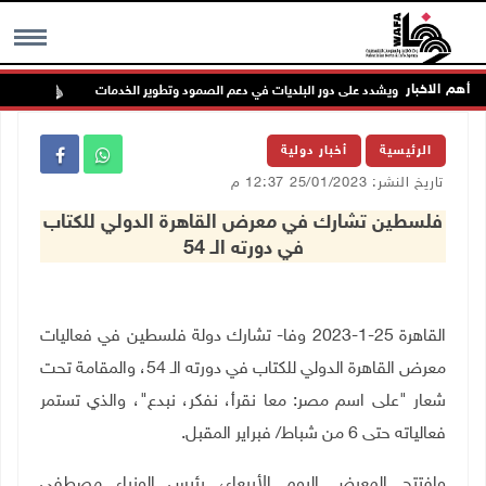
أهم الاخبار
دية رام الله ويشدد على دور البلديات في دعم الصمود وتطوير الخدمات
إصاب
MENU
الرئيسية
أخبار دولية
تاريخ النشر: 25/01/2023 12:37 م
فلسطين تشارك في معرض القاهرة الدولي للكتاب
في دورته الـ 54
القاهرة 25-1-2023 وفا- تشارك دولة فلسطين في فعاليات
معرض القاهرة الدولي للكتاب في دورته الـ 54، والمقامة تحت
شعار "على اسم مصر: معا نقرأ، نفكر، نبدع"، والذي تستمر
فعالياته حتى 6 من شباط/ فبراير المقبل.
وافتتح المعرض اليوم الأربعاء، رئيس الوزراء مصطفى