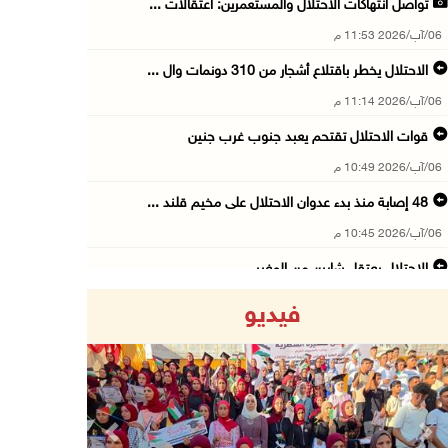
تواصل انتهاكات الاحتلال والمستعمرين: اعتقالات ...
06/آب/2026 11:53 م
الاحتلال يخطر باقتلاع أشجار من 310 دونمات وال ...
06/آب/2026 11:14 م
قوات الاحتلال تقتحم يعبد جنوب غرب جنين
06/آب/2026 10:49 م
48 إصابة منذ بدء عدوان الاحتلال على مخيم قلند ...
06/آب/2026 10:45 م
الاحتلال يعتقل شابين من المغير
06/آب/2026 10:27 م
فيديو
وزير الداخلية يبحث مع مكافحة المخدرات الدولي ...
06/آب/2026 10:01 م
رئيس بلدية الخليل يطلع وفدا أميركيا على تطورا ...
06/آب/2026 09:59 م
Previous
Next