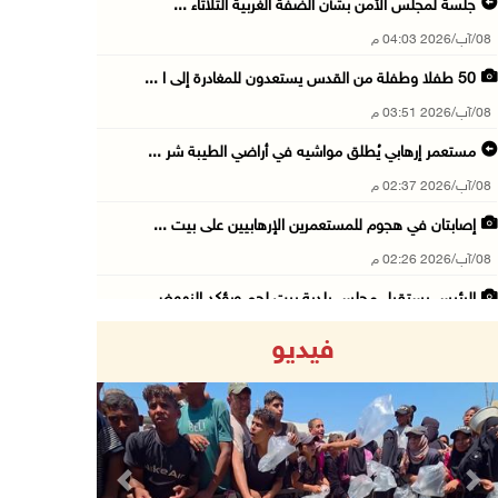
جلسة لمجلس الأمن بشأن الضفة الغربية الثلاثاء ...
08/آب/2026 04:03 م
50 طفلا وطفلة من القدس يستعدون للمغادرة إلى ا ...
08/آب/2026 03:51 م
مستعمر إرهابي يُطلق مواشيه في أراضي الطيبة شر ...
08/آب/2026 02:37 م
إصابتان في هجوم للمستعمرين الإرهابيين على بيت ...
08/آب/2026 02:26 م
الرئيس يستقبل مجلس بلدية بيت لحم ويؤكد النهوض ...
08/آب/2026 02:11 م
فيديو
عبوات المعلبات الفارغة لزراعة الأشتال في غزة
08/آب/2026 12:53 م
الفيضانات في ولاية آسام الهندية تودي بـ98 شخص ...
08/آب/2026 12:42 م
Previous
Next