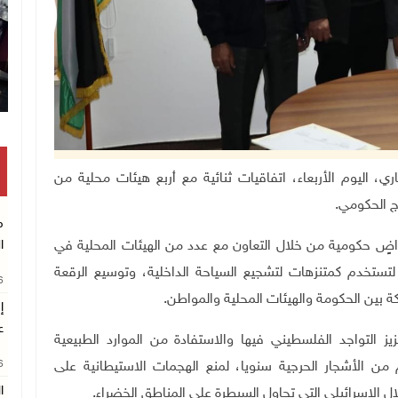
تكريم متفوقين بالثانوية العامة في خان يونس
عة رياض عطاري، اليوم الأربعاء، اتفاقيات ثنائية مع أربع هيئات محلية من
ج الحكومي
.
م
اضٍ حكومية من خلال التعاون مع عدد من الهيئات المحلية في
ا
ستخدم كمتنزهات لتشجيع السياحة الداخلية، وتوسيع الرقعة
26
ة بين الحكومة والهيئات المحلية والمواطن
.
إ
ع
 التواجد الفلسطيني فيها والاستفادة من الموارد الطبيعية
26
ة، مضيفا أن الوزارة تشجّر نحو 1500 دونم من الأشجار الحرجية سنويا، لمنع الهجمات الاستيطانية على
ا
ل الإسرائيلي التي تحاول السيطرة على المناطق الخضراء
.