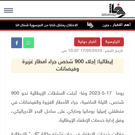
أهم الاخبار
 فراسين غرب جنين
الاحتلال يعتقل شابا من العيسوية شمال القدس
MENU
الرئيسية
أخبار دولية
تاريخ النشر: 17/05/2023 10:07 ص
إيطاليا: إجلاء 900 شخص جراء أمطار غزيرة
وفيضانات
روما 17-5-2023 وفا- أجلت السلطات الإيطالية نحو 900
شخص، الليلة الماضية، جراء الأمطار الغزيرة والفيضانات في
منطقتي إميليا رومانيا وماركي على ساحل البحر الأدرياتيكي،
وفق إدارة خدمات الإطفاء الإيطالية.
وقالت خدمات الإطفاء في بيان نشرته وكالة "آكي" الإيطالية