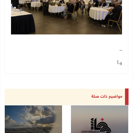
ــــ
و.أ
مواضيع ذات صلة