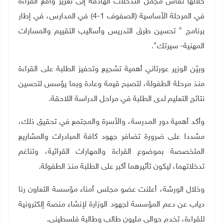
خلالها نقاش مجمل التدخلات الهادفة إلى تعزيز واقع القراءة
في المرحلة الأساسية (الصفوف 1-4) في المدارس، في إطار
برنامج " تحسين طرق التدريس وأساليب التقييم والمسارات
المهنية- سيرتك".
وبيّن الوزير عورتاني أهمية تشجيع وتحفيز الطلبة على القراءة
منذ مرحلة الطفولة، لتصبح قيمة وعادة وبما يؤسس لتحسين
نتائج التعليم لدى الطلبة في مراحل الدراسة اللاحقة.
وأكد أهمية دور المدرسة، والأسرة والمجتمع في تحقيق ذلك،
مشددا على ضرورة تضافر جهود كافة المبادرات والمشاريع
المتخصصة بموضوع القراءة والمهارات القرائية، وتناغم
تدخلاتهما، ليكون تأثيرهما أكبر على الطلبة منذ الطفولة
.
وخلال الورشة، أعلنت عضو مجلس أمناء مؤسسة التعاون رنا
دياب عن دعم المؤسسة لجهود الوزارة لإنشاء منصة إلكترونية
للقراءة، تخدم حوالي مليون طالب وطالبة فلسطيني.