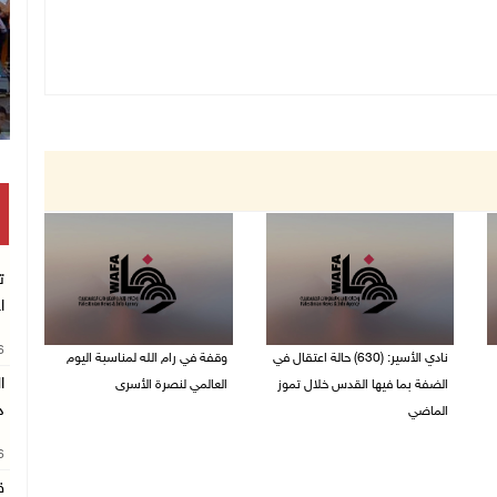
ت
ا
26
نادي الأسير: (630) حالة اعتقال في
وقفة في رام الله لمناسبة اليوم
الضفة بما فيها القدس خلال تموز
العالمي لنصرة الأسرى
د
الماضي
03/08/2026 01:40 م
04/08/2026 02:33 م
26
ق