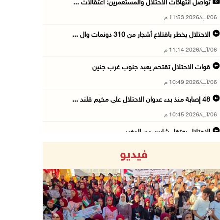
تواصل انتهاكات الاحتلال والمستعمرين: اعتقالات ...
06/آب/2026 11:53 م
الاحتلال يخطر باقتلاع أشجار من 310 دونمات وال ...
06/آب/2026 11:14 م
قوات الاحتلال تقتحم يعبد جنوب غرب جنين
06/آب/2026 10:49 م
48 إصابة منذ بدء عدوان الاحتلال على مخيم قلند ...
06/آب/2026 10:45 م
الاحتلال يعتقل شابين من المغير
06/آب/2026 10:27 م
فيديو
وزير الداخلية يبحث مع مكافحة المخدرات الدولي ...
06/آب/2026 10:01 م
رئيس بلدية الخليل يطلع وفدا أميركيا على تطورا ...
06/آب/2026 09:59 م
Previous
Next