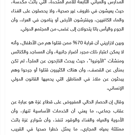
المدارس والمباني التابعة للأمم المتحدة، التي باتت مكدسة،
حيث يعيشون في ظروف غير صحية، ولا يحصلون على الغذاء
والماء الكافيين، ويفترشون الأرض أو ينامون في العراء، وأن
الجوع واليأس باتا يتحولان إلى غضب من المجتمع الدولي.
وبين لازاريني أن قرابة 70% ممن قتلوا هم من الأطفال، وأنه
لا يمكن اعتبار ذلك مجرد أضرار جانبية، وأن المساجد والكنائس
ومنشآت "الأونروا"، حيث يبحث النازحون عن الملجأ، لم تكن
بمنأى عن القصف، وأن هناك الكثيرون قتلوا أو جرحوا وهم
يبحثون عن ملاذ في المناطق التي يحميها القانون الدولي
الإنساني.
وقال إن الحصار الحالي المفروض على قطاع غزة هو عبارة عن
عقاب جماعي، ما يعني أن الخدمات الأساسية تنهار، وأن
الأدوية والمياه والغذاء والوقود تنفذ، وأن شوارع غزة باتت
ممتلئة بمياه المجاري، ما يمثل خطرا صحيا في القريب