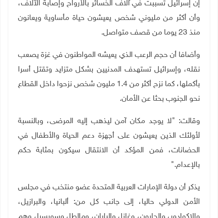
إن إسرائيل تسببت في آلاف الخسائر بالأرواح وإصابة الآلاف،
وأن أكثر من مليوني شخص يعيشون حياة مأساوية ويعانون
منذ 23 يوما من قصف متواصل.
وأضافا أن حجم الرعب الذي يعيشه المواطنون في غزة يصعب
نقله، وإسرائيل تستهدف المدنيين بشكل متزايد وتقتل أسرا
بأكملها، كما نزح أكثر من 1.4 مليون شخص نزحوا داخل القطاع
نحو الجنوب بحثا عن الأمان.
وقالت: "لا يوجد مكان آمن ليذهب إليه المرضى، وبالنسبة
لأولئك الذين يعيشون على أجهزة دعم الحياة والأطفال في
الحضانات، فمن المؤكد أن الانتقال سيكون بمثابة حكم
بالإعدام
".
يذكر أن دولة الإمارات العربية المتحدة عضو منتخب في مجلس
الأمن الدولي حاليا، إلى جانب كل من: ألبانيا، والبرازيل،
والإكوادور، والجابون، وغانا، واليابان، ومالطا، وسويسرا، وهم