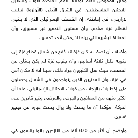
وقال المفوض العام لوكالة الأمم المتحدة لغوث وتشغيل
اللاجئين الفلسطينيين في الشرق الأدنى (الأونروا) فيليب
لازاريني، في إحاطته، إن القصف الإسرائيلي الذي لا ينتهي
لقطاع غزة صادم، وأن مستوى التدمير غير مسبوق، وأن
المعاناة البشرية التي يراها لا يمكن لأحد تحملها.
وأضاف أن نصف سكان غزة قد دُفع من شمال قطاع غزة إلى
جنوبه خلال ثلاثة أسابيع، وأن جنوب غزة لم يكن بمنأى عن
القصف، حيث قتل الكثيرون جراء ذلك، مبينا أنه لا مكان آمن
في غزة، وأن المدنيين الذين يتواجدون في الشمال يحصلون
على إخطارات بالإجلاء من قوات الاحتلال الإسرائيلي، علما أن
الكثير منهم من المعاقين والجرحى والمرضى وغير قادرين على
الحركة، مؤكدا أن ما يحدث ولا يزال يحدث عبارة عن تهجير
قسري.
وأوضح أن أكثر من 670 ألفا من النازحين باتوا يقبعون في