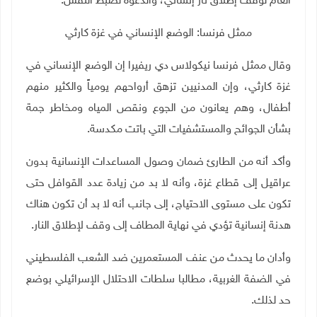
العام لوقف إطلاق نار إنساني، والدعوة لضبط النفس.
ممثل فرنسا: الوضع الإنساني في غزة كارثي
وقال ممثل فرنسا نيكولاس دي ريفيرا إن الوضع الإنساني في
غزة كارثي، وإن المدنيين تزهق أرواحهم يومياً والكثير منهم
أطفال، وهم يعانون من الجوع ونقص المياه ومخاطر جمة
بشأن الجوائح والمستشفيات التي باتت مكدسة.
وأكد أنه من الطارئ ضمان وصول المساعدات الإنسانية بدون
عراقيل إلى قطاع غزة، وأنه لا بد من زيادة عدد القوافل حتى
تكون على مستوى الاحتياج، إلى جانب أنه لا بد أن تكون هناك
هدنة إنسانية تؤدي في نهاية المطاف إلى وقف لإطلاق النار.
وأدان ما يحدث من عنف المستعمرين ضد الشعب الفلسطيني
في الضفة الغربية، مطالبا سلطات الاحتلال الإسرائيلي بوضع
حد لذلك.