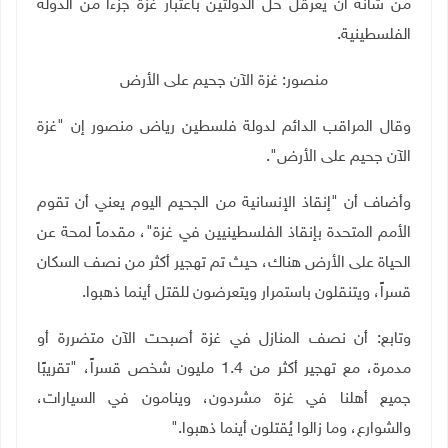
من شأنه أن يعرقل حل الدولتين باعتبار غزة جزءا من الدولة
الفلسطينية.
منصور: غزة الآن جحيم على الأرض
وقال المراقب الدائم لدولة فلسطين رياض منصور إن "غزة
الآن جحيم على الأرض".
وأضاف أن "إنقاذ الإنسانية من الجحيم اليوم يعني أن تقوم
الأمم المتحدة بإنقاذ الفلسطينيين في غزة"، مقدماً لمحة عن
الحياة على الأرض هناك، حيث تم تهجير أكثر من نصف السكان
قسراً، ويتنقلون باستمرار ويتعرضون للقتل أينما ذهبوا
.
وتابع: أن نصف المنازل في غزة أصبحت الآن متضررة أو
مدمرة، مع تهجير أكثر من 1.4 مليون شخص قسراً، "تقريبًا
جميع أهلنا في غزة مشردون، وينامون في السيارات،
والشوارع، وما زالوا يُقتلون أينما ذهبوا
".