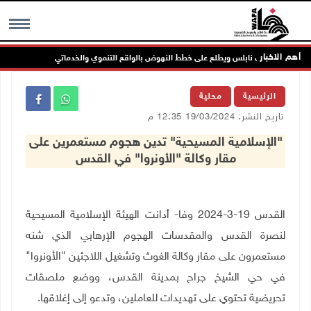
أهم الاخبار
 مجلس بلدي نابلس ويطلع على خطط النهوض بالواقع التنموي والخدماتي
لجن
MENU
الرئيسية
محلية
تاريخ النشر: 19/03/2024 12:35 م
"الإسلامية المسيحية" تدين هجوم مستعمرين على
مقار وكالة "الأونروا" في القدس
القدس 19-3-2024 وفا- أدانت الهيئة الإسلامية المسيحية
لنصرة القدس والمقدسات الهجوم الإرهابي الذي شنه
مستعمرون على مقار وكالة الغوث وتشغيل اللاجئين "الأونروا"
في حي الشيخ جراح بمدينة القدس، ووضع ملصقات
تحريضية تحتوي على تهديدات للعاملين، وتدعو إلى إغلاقها
.