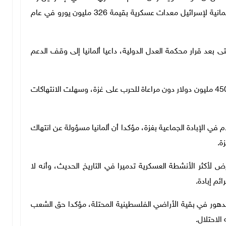
10 أضعاف خلال الأشهر الماضية، وصدّرت الحكومة الألمانية لإسرائيل معدات عسكرية بقيمة 326 مليون يورو في عام
 بعد قرار محكمة العدل الدولية، داعيا ألمانيا إلى وقف الدعم
ولفت إلى أن ألمانيا علقت تمويل الأونروا ما حرمها من 450 مليون دولار دون مراعاة للحرب على غزة، وسهلت الانتهاكات
 في الإبادة الجماعية بغزة، مؤكدا أن ألمانيا مسؤولة عن انتهاك
ة.
لأكثر الأنشطة العسكرية تدميرا في التاريخ الحديث، وأنه لا
ئم إبادة
.
يتدهور في بقية الأراضي الفلسطينية المحتلة، مؤكدا حق الشعب
الاحتلال
.