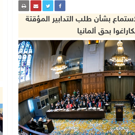
استماع بشأن طلب التدابير المؤقتة
اراغوا بحق ألمانيا