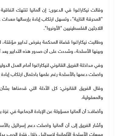
"المحرقة النازية"، وتسهل ارتكاب إبادة بإرسالها معدات 
اللاجئين الفلسطينيين
"الأونروا".
وطالبت نيكاراغوا قضاة المحكمة بفرض تدابير مؤقتة، لد
وبينها الأسلحة، وشددت على أن صدور هذه التدابير يعد 
وفي مداخلة الفريق القانوني لنيكاراغوا أمام العدل الدولية
واصلت دعمها بالأسلحة رغم علمها باحتمال ارتكاب إبادة 
وقال الفريق القانوني: كل الأدلة التي قدمناها بشأن
والمعقولية.
وأضاف: أن ألمانيا مسؤولة عن الإبادة الجماعية في غزة بد
وأشار الفريق إلى أن ألمانيا واصلت دعم إسرائيل بالأس
مبيعات الأسلحة الألمانية لإسرائيل خلال فترة الحرب بد