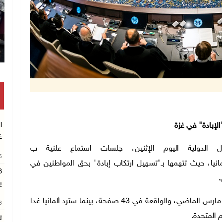
ا
الإبادة" في غزة
غ
26
انيا، حيث تتهمها بـ"تسهيل ارتكاب إبادة" بحق المواطنين في
.
ي
وستعرض نيكاراغوا الدعوى المقدمة في الأول من آذار/ مارس الماضي، والواقعة في 43 صفحة، بينما سترد ألمانيا غدا
26
 المتحدة
.
ت