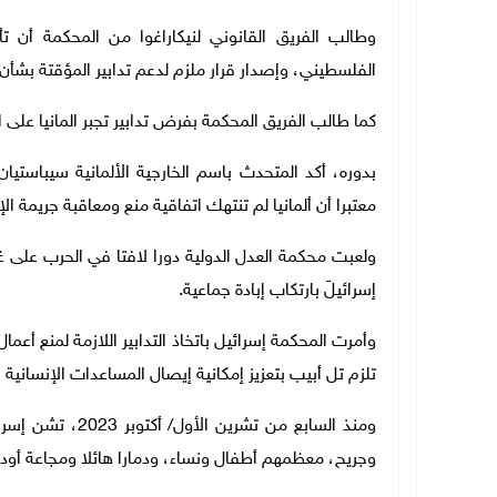
وطالب الفريق القانوني لنيكاراغوا من المحكمة أن 
الفلسطيني، وإصدار قرار ملزم لدعم تدابير المؤقتة بشأن
كما طالب الفريق المحكمة بفرض تدابير تجبر المانيا على ال
بدوره، أكد المتحدث باسم الخارجية الألمانية سيباستي
معتبرا أن ألمانيا لم تنتهك اتفاقية منع ومعاقبة جريمة الإ
ولعبت محكمة العدل الدولية دورا لافتا في الحرب على 
إسرائيلَ بارتكاب إبادة جماعية
.
وأمرت المحكمة إسرائيل باتخاذ التدابير اللازمة لمنع أعم
تلزم تل أبيب بتعزيز إمكانية إيصال المساعدات الإنسانية إلى ا
وجريح، معظمهم أطفال ونساء، ودمارا هائلا ومجاعة أو