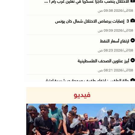
الاحتلال ينصب حاجزا عسكريا في نعلين غرب رام ا ...
08/آب/2026 09:38 ص
3 إصابات برصاص الاحتلال شمال خان يونس
08/آب/2026 09:09 ص
ارتفاع أسعار النفط
08/آب/2026 08:23 ص
أبرز عناوين الصحف الفلسطينية
08/آب/2026 08:21 ص
حالة الطقس: ارتفاع طفيف وموجة حر شديدة اعتبار ...
08/آب/2026 07:52 ص
فيديو
تواصل انتهاكات الاحتلال والمستعمرين: إصابات و ...
08/آب/2026 12:01 ص
قوات الاحتلال تقتحم بيت فجار جنوب بيت لحم
07/آب/2026 11:49 م
Previous
Next