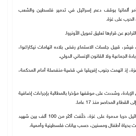
تأمر ألمانيا بوقف دعم إسرائيل في تدمير فلسطين والشعب
 الحرب على غزة.
تراجع عن قرارها تعليق تمويل الأونروا.
ان فيشر، قبيل جلسات الاستماع رفض بلاده اتهامات نيكاراغوا،
بادة الجماعية ولا القانون الإنساني الدولي
.
غزة، إذ اتهمت جنوب إفريقيا في قضية منفصلة أمام المحكمة،
ال الإبادة، وشددت على موقفها مؤخرا بالمطالبة بإجراءات إضافية
لقطاع المحاصر منذ 17 عاما
.
ومنذ السابع من تشرين الأول/ أكتوبر 2023، تشن إسرائيل حربا مدمرة على غزة، خلّفت أكثر من 100 ألف بين شهيد
دت بحياة أطفال ومسنين، حسب بيانات فلسطينية وأممية
.