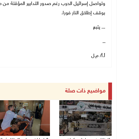
وتواصل إسرائيل الحرب رغم صدور التدابير المؤقتة من م
بوقف إطلاق النار فورا
.
... يتبع
ــــ
أ.أ/ م.ل
مواضيع ذات صلة