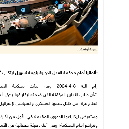
صورة أرشيفية.
-ألمانيا أمام محكمة العدل الدولية بتهمة تسهيل ارتكاب "
رام الله 8-4-2024 وفا- بدأت محكمة العدل الدولية اليوم الإثنين، جلسات استماع علنية ب
شأن طلب التدابير المؤقتة الذي قدمته نيكاراغوا
بحق
ألم
قطاع غزة، من خلال دعمها العسكري والسياسي لإسرائيل
وتترافع أمام المحكمة؛ وهي أعلى هيئة قضائية في الأمم