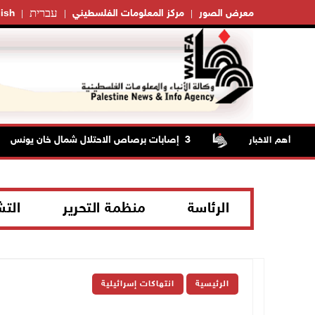
עברית
معرض الصور
مركز المعلومات الفلسطيني
ish
ار النفط
3 إصابات برصاص الاحتلال شمال خان يونس
أهم الاخبار
الرئاسة
منظمة التحرير
الت
الرئيسية
انتهاكات إسرائيلية