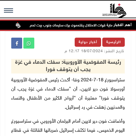
أهم الاخبار
ستعمرون بحماية قوات الاحتلال يقتحمون برك سليمان جنوب بيت لحم
إصابة
MENU
الرئيسية
أخبار دولية
تاريخ النشر: 18/07/2024 12:17 م
رئيسة المفوضية الأوروبية: سفك الدماء في غزة
يجب أن يتوقف فورا
ستراسبورغ 18-7-2024 وفا- أكدت رئيس المفوضية الأوروبية
أورسولا فون دير لايين، أن "سفك الدماء في غزة يجب أن
يتوقف فورا" معتبرة أن "أرواح الكثير من الأطفال والنساء
والمدنيين زهقت في رد إسرائيل.
وأضافت فون دير لايين أمام البرلمان الأوروبي في ستراسبورغ
اليوم الخميس، فيما تكثف إسرائيل ضرباتها القاتلة في قطاع