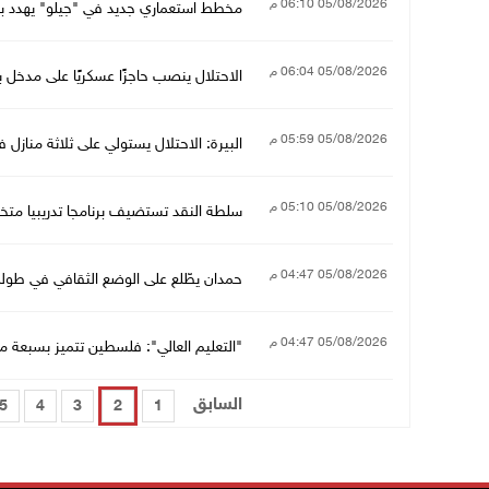
05/08/2026 06:10 م
مخطط استعماري جديد في "جيلو" يهدد ب
05/08/2026 06:04 م
الاحتلال ينصب حاجزًا عسكريًا على مدخل بل
05/08/2026 05:59 م
البيرة: الاحتلال يستولي على ثلاثة مناز
05/08/2026 05:10 م
سلطة النقد تستضيف برنامجا تدريبيا مت
05/08/2026 04:47 م
حمدان يطّلع على الوضع الثقافي في طولكر
05/08/2026 04:47 م
"التعليم العالي": فلسطين تتميز بسبعة 
السابق
5
4
3
2
1