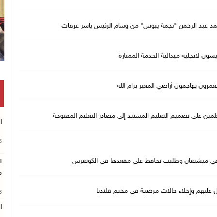
 أحمد عبد الرحمن "نجمة يبوس" من وسام الرئيس ياسر عرفات
يسون لانجليه ميدالية الخدمة الممتازة
مرون يهاجمون أراضي المغير برام الله
علمين على تصميم التعليم المستند إلى مصادر التعليم المفتوحة
ا
26
خ في ميشيغان وطليب تحافظ على مقعدها في الكونغرس
ن
م
26
ا