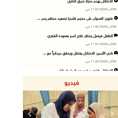
الاحتلال يهدم منزلا شرق الخليل
06/آب/2026 11:50 ص
فتوح: العدوان على مخيم قلنديا تصعيد منظم يندر ...
06/آب/2026 11:45 ص
الطفل فيصل ينتظر علاج كسر بعموده الفقري
06/آب/2026 11:34 ص
نادي الأسير: الاحتلال يعتقل ويحقق ميدانياً مع ...
06/آب/2026 11:33 ص
الاحتلال يقتحم مخيم عسكر شرق نابلس
06/آب/2026 11:11 ص
فيديو
أبرز عناوين الصحف الفلسطينية
06/آب/2026 10:13 ص
مستعمرون يسيّجون أراضي في الأغوار الشمالية
06/آب/2026 10:01 ص
Previous
Next