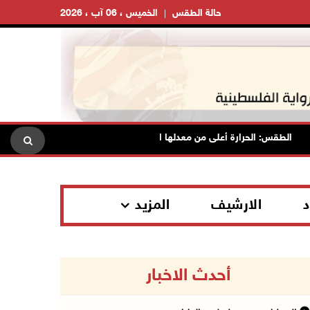
حالة الطقس
الخميس ، 06 آب ، 2026
الطقس: الحرارة أعلى من معدلها السنوي العام
الاحتلال يقتحم ق
د
الارشيف
المزيد
أحدث الاخبار