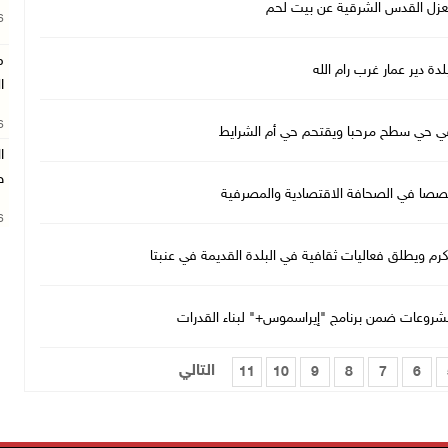
عزل القدس الشرقية عن بيت لحم
26
م
دة دير عمار غرب رام الله
ا
26
ل في حي سطح مرحبا ويقتحم حي أم الشرايط
ا
ط
خصصا في الصحافة الاقتصادية والمصرفية
26
م ويطلق فعاليات ثقافية في البلدة القديمة في عنبتا
مشروعات ضمن برنامج "إيراسموس+" لبناء القدرات
التالي
11
10
9
8
7
6