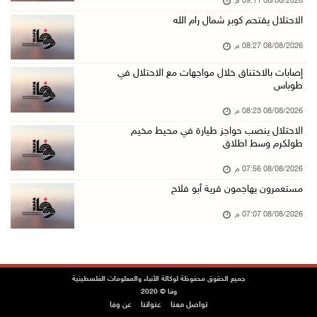
08/08/2026 09:11 م
جلسة لمجلس الأمن بشأن الضفة الغربية الثلاثاء ...
الاحتلال يقتحم كوبر شمال رام الله
08/آب/2026 04:03 م
08/08/2026 08:27 م
50 طفلا وطفلة من القدس يستعدون للمغادرة إلى ا ...
08/آب/2026 03:51 م
إصابات بالاختناق خلال مواجهات مع الاحتلال في
طوباس
مستعمر إرهابي يُطلق مواشيه في أراضي الطيبة شر ...
08/08/2026 08:23 م
08/آب/2026 02:37 م
الاحتلال ينصب حواجز طيارة في محيط مخيم
إصابتان في هجوم للمستعمرين الإرهابيين على بيت ...
طولكرم وسط اطلاق
08/آب/2026 02:26 م
08/08/2026 07:56 م
الرئيس يستقبل مجلس بلدية بيت لحم ويؤكد النهوض ...
مستعمرون يهاجمون قرية أبو فلاح
08/آب/2026 02:11 م
08/08/2026 07:07 م
عبوات المعلبات الفارغة لزراعة الأشتال في غزة
08/آب/2026 12:53 م
الفيضانات في ولاية آسام الهندية تودي بـ98 شخص ...
جميع الحقوق محفوظة لوكالة الأنباء والمعلومات الفلسطينية
وفا © 2020
08/آب/2026 12:42 م
تواصل معنا
عنواننا
عن وفا