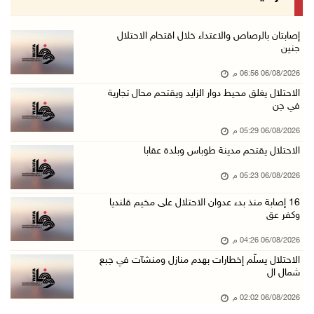
06/آب/2026 02:41 م
وزير العدل يبحث مع السفير التركي تعزيز التعاو ...
إصابتان بالرصاص والاعتداء خلال اقتحام الاحتلال
جنين
06/آب/2026 02:37 م
06/08/2026 06:56 م
سلطة النقد: ارتفاع نسبة الشمول المالي في فلسط ...
الاحتلال يغلق محيط دوار الزايد ويقتحم محال تجارية
06/آب/2026 02:31 م
في جن
"فتح": عدوان الاحتلال على مخيّم قلنديا لن ينا ...
06/08/2026 05:29 م
06/آب/2026 02:28 م
الاحتلال يقتحم مدينة طوباس وبلدة عقابا
وزراء خارجية 8 دول عربية وإسلامية يدينون الان ...
06/08/2026 05:23 م
06/آب/2026 02:17 م
16 إصابة منذ بدء عدوان الاحتلال على مخيم قلنديا
الاحتلال يسلّم إخطارات بهدم منازل ومنشآت في ج ...
وكفر عق
06/آب/2026 02:02 م
06/08/2026 04:26 م
افتتاح سوق الباذنجان البتيري السنوي في بتير غ ...
الاحتلال يسلّم إخطارات بهدم منازل ومنشآت في جبع
شمال ال
06/آب/2026 01:50 م
"إبداع المعلم" و"التربية" يطلقان دورة في التع ...
06/08/2026 02:02 م