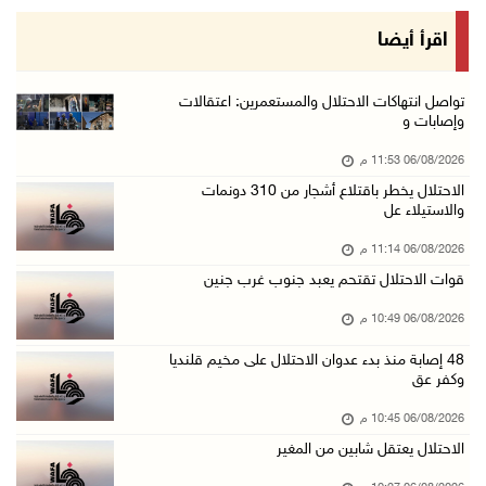
الرئيس يستقبل مجلس بلدية رام الله ويشدد على د ...
اقرأ أيضا
06/آب/2026 08:36 م
جماهير شعبنا تشيع جثمان الشهيد علاء صبيح في ت ...
تواصل انتهاكات الاحتلال والمستعمرين: اعتقالات
وإصابات و
06/آب/2026 08:33 م
06/08/2026 11:53 م
الاحتلال يوسع حملات الدهم والاعتقال في قلنديا ...
الاحتلال يخطر باقتلاع أشجار من 310 دونمات
06/آب/2026 08:06 م
والاستيلاء عل
الرئيس المصري وملك البحرين يشددان على ضرورة ت ...
06/08/2026 11:14 م
06/آب/2026 07:57 م
قوات الاحتلال تقتحم يعبد جنوب غرب جنين
الاحتلال يخطر بإزالة أشجار زيتون والاستيلاء ع ...
06/08/2026 10:49 م
06/آب/2026 07:53 م
48 إصابة منذ بدء عدوان الاحتلال على مخيم قلنديا
رابطة العالم الإسلامي تدين تواصل انتهاكات الا ...
وكفر عق
06/آب/2026 07:36 م
06/08/2026 10:45 م
اليونيسف: استشهاد 300 طفل منذ وقف إطلاق النار ...
الاحتلال يعتقل شابين من المغير
06/آب/2026 07:34 م